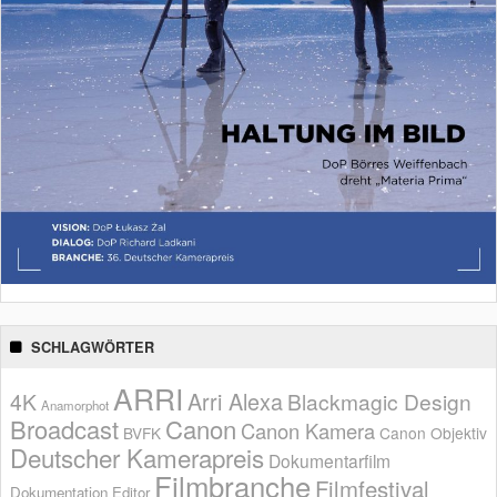
SCHLAGWÖRTER
ARRI
Arri Alexa
4K
Blackmagic Design
Anamorphot
Broadcast
Canon
Canon Kamera
BVFK
Canon Objektiv
Deutscher Kamerapreis
Dokumentarfilm
Filmbranche
Filmfestival
Dokumentation
Editor