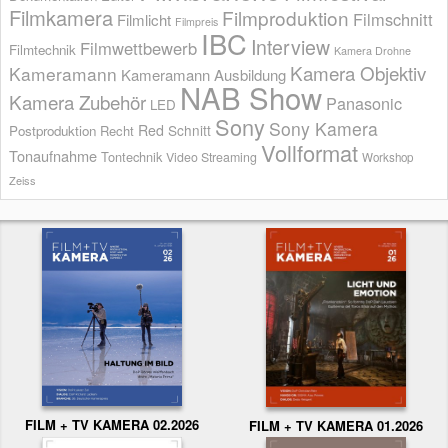
Filmkamera
Filmproduktion
Filmschnitt
Filmlicht
Filmpreis
IBC
Interview
Filmwettbewerb
Filmtechnik
Kamera Drohne
Kamera Objektiv
Kameramann
Kameramann Ausbildung
NAB Show
Kamera Zubehör
Panasonic
LED
Sony
Sony Kamera
Red
Schnitt
Postproduktion
Recht
Vollformat
Tonaufnahme
Tontechnik
Video Streaming
Workshop
Zeiss
FILM + TV KAMERA 02.2026
FILM + TV KAMERA 01.2026