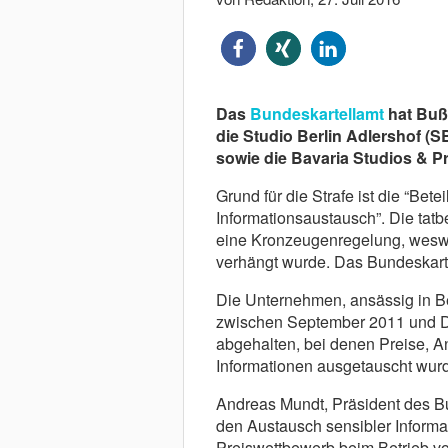
Das
Bundeskartellamt
hat Bußg
die Studio Berlin Adlershof (
sowie die Bavaria Studios & 
Grund für die Strafe ist die “Bet
Informationsaustausch”. Die tat
eine Kronzeugenregelung, wes
verhängt wurde. Das Bundeskarte
Die Unternehmen, ansässig in Be
zwischen September 2011 und 
abgehalten, bei denen Preise, A
Informationen ausgetauscht wur
Andreas Mundt, Präsident des Bu
den Austausch sensibler Informat
Preiswettbewerb beim Betrieb vo