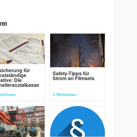
ren
icherung für
Safety-Tipps für
bstständige
Strom an Filmsets
ative: Die
stlersozialkasse
iterlesen
Weiterlesen