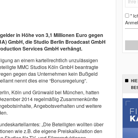
Ic
*
Anmel
elder in Höhe von 3,1 Millionen Euro gegen
SBA) GmbH, die Studio Berlin Broadcast GmbH
Production Services GmbH verhängt.
eiligung an einem kartellrechtlich unzulässigen
beteiligte MMC Studios Köln GmbH beantragte
wegen gegen das Unternehmen kein Bußgeld
llamt nennt dies eine “Bonusregelung”.
HI
BE
rlin, Köln und Grünwald bei München, hatten
Dezember 2014 regelmäßig Zusammenkünfte
ngebotsinhalte, Angebotsverhalten und weitere
den.
ndeskartellamtes: „Die Beteiligten wollten über
ionen wie z.B. die eigene Preiskalkulation den
n Studios für TV- und Filmproduktionen