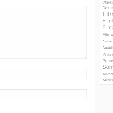
Objekt
Dokum
Fil
Film
Film
Filmw
Drohne
Ausbi
Zube
Pana
Son
Tontec
Worksh