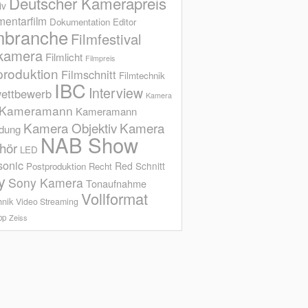
Deutscher Kamerapreis
iv
entarfilm
Dokumentation
Editor
mbranche
Filmfestival
kamera
Filmlicht
Filmpreis
produktion
Filmschnitt
Filmtechnik
IBC
Interview
ettbewerb
Kamera
Kameramann
Kameramann
Kamera Objektiv
Kamera
ldung
NAB Show
hör
LED
sonic
Red
Schnitt
Postproduktion
Recht
y
Sony Kamera
Tonaufnahme
Vollformat
hnik
Video Streaming
op
Zeiss