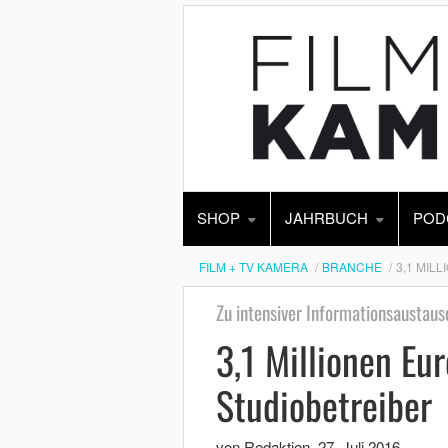
SHOP
JAHRBUCH
POD
FILM + TV KAMERA
BRANCHE
3,1 MIL
Zu intensiver Informationsaustaus
3,1 Millionen Eu
Studiobetreiber
von Redaktion
,
27. Juli 2016