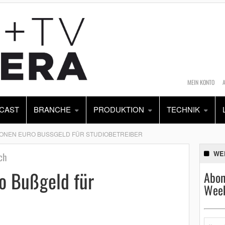
MEIN KONTO
CAST
BRANCHE
PRODUKTION
TECHNIK
LIONEN EURO BUSSGELD FÜR STUDIOBETREIBER
WE
ch
ro Bußgeld für
Abon
Week