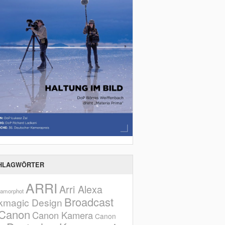
HLAGWÖRTER
ARRI
Arri Alexa
amorphot
Broadcast
kmagic Design
Canon
Canon Kamera
Canon