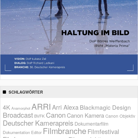
SCHLAGWÖRTER
ARRI
Arri Alexa
4K
Blackmagic Design
Anamorphot
Broadcast
Canon
Canon Kamera
BVFK
Canon Objektiv
Deutscher Kamerapreis
Dokumentarfilm
Filmbranche
Filmfestival
Dokumentation
Editor