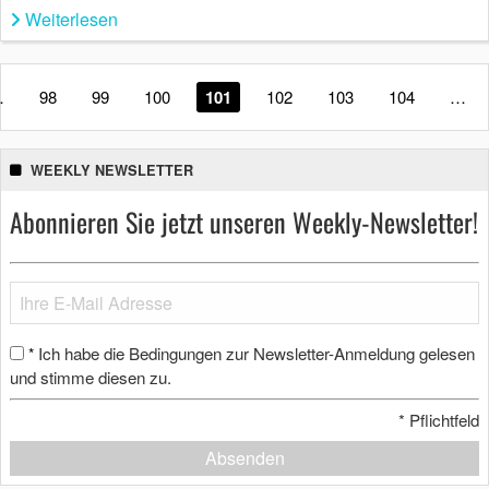
Weiterlesen
…
98
99
100
101
102
103
104
…
WEEKLY NEWSLETTER
Abonnieren Sie jetzt unseren Weekly-Newsletter!
Ich habe die Bedingungen zur Newsletter-Anmeldung gelesen
*
und stimme diesen zu.
*
Pflichtfeld
Absenden