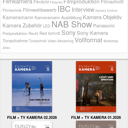
Filmkamera
Filmproduktion
Filmschnitt
Filmlicht
Filmpreis
IBC
Interview
Filmwettbewerb
Filmtechnik
Kamera Drohne
Kamera Objektiv
Kameramann
Kameramann Ausbildung
NAB Show
Kamera Zubehör
Panasonic
LED
Sony
Sony Kamera
Red
Schnitt
Postproduktion
Recht
Vollformat
Tonaufnahme
Tontechnik
Video Streaming
Workshop
Zeiss
FILM + TV KAMERA 02.2026
FILM + TV KAMERA 01.2026