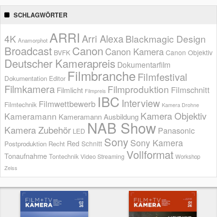
SCHLAGWÖRTER
ARRI
Arri Alexa
4K
Blackmagic Design
Anamorphot
Broadcast
Canon
Canon Kamera
BVFK
Canon Objektiv
Deutscher Kamerapreis
Dokumentarfilm
Filmbranche
Filmfestival
Dokumentation
Editor
Filmkamera
Filmproduktion
Filmschnitt
Filmlicht
Filmpreis
IBC
Interview
Filmwettbewerb
Filmtechnik
Kamera Drohne
Kamera Objektiv
Kameramann
Kameramann Ausbildung
NAB Show
Kamera Zubehör
Panasonic
LED
Sony
Sony Kamera
Red
Schnitt
Postproduktion
Recht
Vollformat
Tonaufnahme
Tontechnik
Video Streaming
Workshop
Zeiss