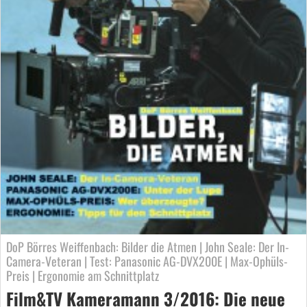
DoP Börres Weiffenbach: Bilder die Atmen | John Seale: Der In-
Camera-Veteran | Test: Panasonic AG-DVX200E | Max-Ophüls-
Preis | Ergonomie am Schnittplatz
Film&TV Kameramann 3/2016: Die neue