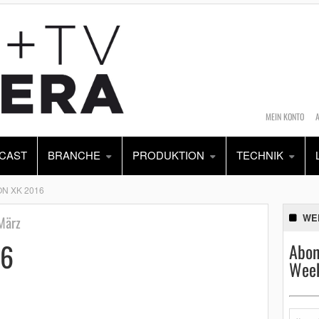
MEIN KONTO
CAST
BRANCHE
PRODUKTION
TECHNIK
N XK 2016
WE
März
16
Abon
Week