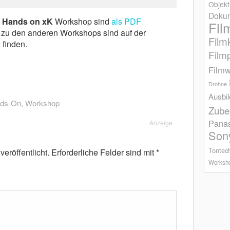
Objekt
Dokum
m
Hands on xK
Workshop sind
als PDF
Fil
n zu den anderen Workshops sind auf der
Film
 finden.
Film
Filmw
Drohne
Ausbi
ds-On
,
Workshop
Zube
Pana
Anzeige
Son
Tontec
eröffentlicht.
Erforderliche Felder sind mit
*
Worksh