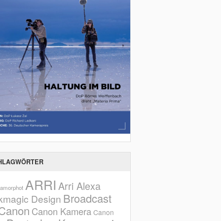
HLAGWÖRTER
ARRI
Arri Alexa
amorphot
Broadcast
kmagic Design
Canon
Canon Kamera
Canon