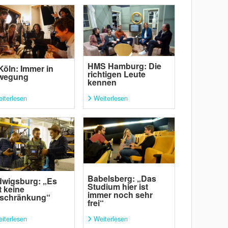
HMS Hamburg: Die
 Köln: Immer in
richtigen Leute
wegung
kennen
iterlesen
Weiterlesen
Babelsberg: „Das
wigsburg: „Es
Studium hier ist
t keine
immer noch sehr
nschränkung“
frei“
iterlesen
Weiterlesen