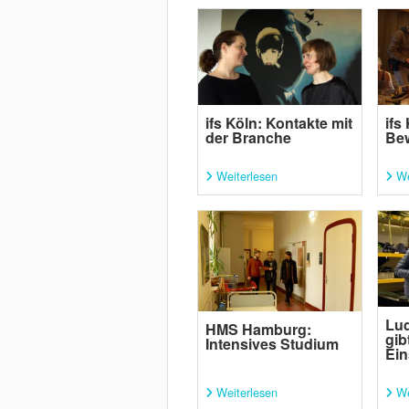
ifs Köln: Kontakte mit
ifs
der Branche
Be
Weiterlesen
We
Lud
HMS Hamburg:
gib
Intensives Studium
Ei
Weiterlesen
We