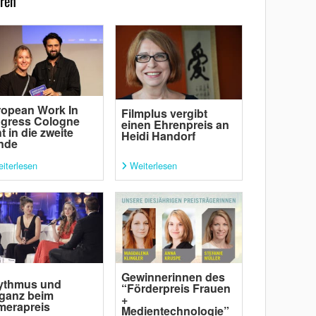
ren
opean Work In
Filmplus vergibt
ogress Cologne
einen Ehrenpreis an
t in die zweite
Heidi Handorf
nde
iterlesen
Weiterlesen
Gewinnerinnen des
ythmus und
“Förderpreis Frauen
ganz beim
+
merapreis
Medientechnologie”