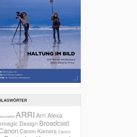
HLAGWÖRTER
ARRI
Arri Alexa
amorphot
Broadcast
kmagic Design
Canon
Canon Kamera
Canon