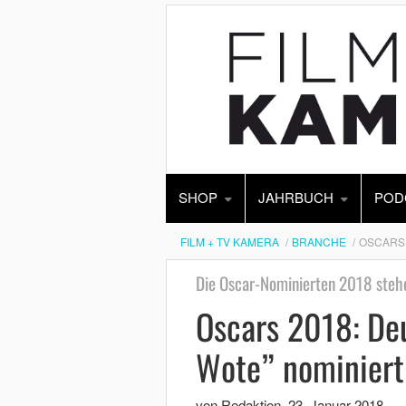
SHOP
JAHRBUCH
POD
FILM + TV KAMERA
BRANCHE
OSCARS 
Die Oscar-Nominierten 2018 steh
Oscars 2018: De
Wote” nominiert
von Redaktion
,
23. Januar 2018