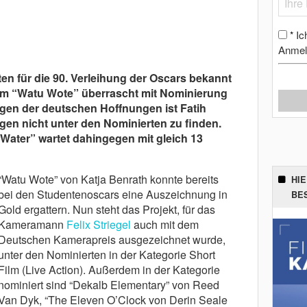
Ic
*
Anmel
en für die 90. Verleihung der Oscars bekannt
lm “Watu Wote” überrascht mit Nominierung
egen der deutschen Hoffnungen ist Fatih
en nicht unter den Nominierten zu finden.
 Water” wartet dahingegen mit gleich 13
“Watu Wote” von Katja Benrath konnte bereits
HI
bei den Studentenoscars eine Auszeichnung in
BE
Gold ergattern. Nun steht das Projekt, für das
Kameramann
Felix Striegel
auch mit dem
Deutschen Kamerapreis ausgezeichnet wurde,
unter den Nominierten in der Kategorie Short
Film (Live Action). Außerdem in der Kategorie
nominiert sind “Dekalb Elementary” von Reed
Van Dyk, “The Eleven O’Clock von Derin Seale