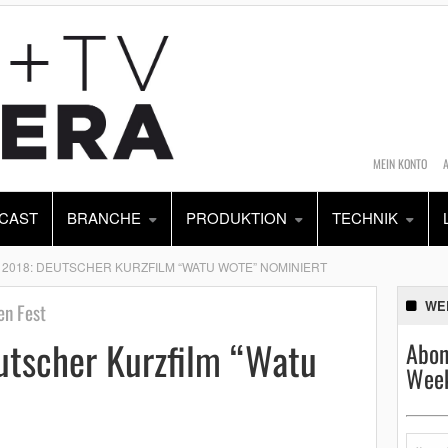
MEIN KONTO
CAST
BRANCHE
PRODUKTION
TECHNIK
2018: DEUTSCHER KURZFILM “WATU WOTE” NOMINIERT
WE
en Fest
utscher Kurzfilm “Watu
Abon
Week