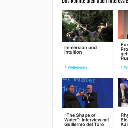
Das könnte dich auch interessie
Eur
Immersion und
Pr
Intuition
geh
Ru
Weiterlesen
We
“The Shape of
Rh
Water”: Interview mit
Ele
Guillermo del Toro
Ka