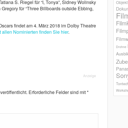
 Tatiana S. Riegel für “I, Tonya”, Sidney Wolinsky
Objekt
 Gregory für “Three Billboards outside Ebbing,
Dokum
Fil
Film
 Oscars findet am 4. März 2018 im Dolby Theatre
Film
t allen Nominierten finden Sie hier
.
Filmw
Drohne
Ausbi
Zube
Pana
Son
Anzeige
Tontec
Worksh
eröffentlicht.
Erforderliche Felder sind mit
*