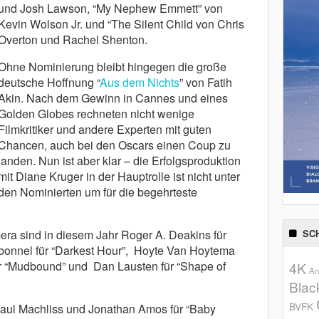
und Josh Lawson, “My Nephew Emmett” von
Kevin Wolson Jr. und “The Silent Child von Chris
Overton und Rachel Shenton.
Ohne Nominierung bleibt hingegen die große
deutsche Hoffnung “
Aus dem Nichts
” von Fatih
Akin. Nach dem Gewinn in Cannes und eines
Golden Globes rechneten nicht wenige
Filmkritiker und andere Experten mit guten
Chancen, auch bei den Oscars einen Coup zu
landen. Nun ist aber klar – die Erfolgsproduktion
mit Diane Kruger in der Hauptrolle ist nicht unter
den Nominierten um für die begehrteste
ra sind in diesem Jahr Roger A. Deakins für
SC
bonnel für “Darkest Hour”, Hoyte Van Hoytema
für “Mudbound” und Dan Lausten für “Shape of
4K
An
Blac
BVFK
Paul Machliss und Jonathan Amos für “Baby