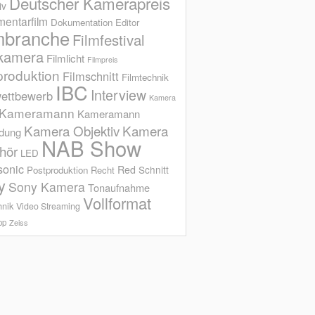
Deutscher Kamerapreis
iv
entarfilm
Dokumentation
Editor
mbranche
Filmfestival
kamera
Filmlicht
Filmpreis
produktion
Filmschnitt
Filmtechnik
IBC
Interview
ettbewerb
Kamera
Kameramann
Kameramann
Kamera Objektiv
Kamera
ldung
NAB Show
hör
LED
sonic
Red
Schnitt
Postproduktion
Recht
y
Sony Kamera
Tonaufnahme
Vollformat
hnik
Video Streaming
op
Zeiss