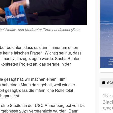
ei Netflix, und Moderator Timo Landsiedel (Foto:
bor betonten, dass es dann immer um einen
 keine falschen Fragen. Wichtig sei nur, dass
mmunity hinzugezogen werde. Sasha Bühler
konkreten Projekt an, das gerade in der
e gesagt hat, wir machen einen Film
SC
 hab einen Mann dazugeholt, weil wir alle
rt gesagt, dass die männliche Rolle total
4K
ch gar nicht.
An
Blac
 eine Studie an der USC Annenberg bei von Dr.
BVFK
Ergebnisse 2021 veröffentlicht wurden. Darin