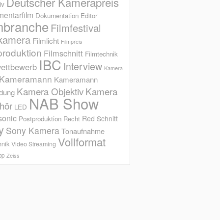
Deutscher Kamerapreis
iv
entarfilm
Dokumentation
Editor
mbranche
Filmfestival
kamera
Filmlicht
Filmpreis
produktion
Filmschnitt
Filmtechnik
IBC
Interview
ettbewerb
Kamera
Kameramann
Kameramann
Kamera Objektiv
Kamera
ldung
NAB Show
hör
LED
sonic
Red
Schnitt
Postproduktion
Recht
y
Sony Kamera
Tonaufnahme
Vollformat
hnik
Video Streaming
op
Zeiss