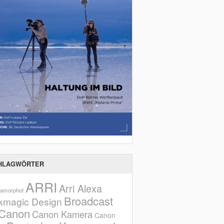
HLAGWÖRTER
ARRI
Arri Alexa
amorphot
Broadcast
kmagic Design
Canon
Canon Kamera
Canon