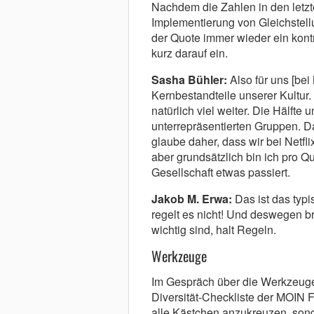
Nachdem die Zahlen in den letzte
Implementierung von Gleichstellung
der Quote immer wieder ein kon
kurz darauf ein.
Sasha Bühler:
Also für uns [bei 
Kernbestandteile unserer Kultur.
natürlich viel weiter. Die Hälft
unterrepräsentierten Gruppen. D
glaube daher, dass wir bei Netfl
aber grundsätzlich bin ich pro Quo
Gesellschaft etwas passiert.
Jakob M. Erwa:
Das ist das typi
regelt es nicht! Und deswegen br
wichtig sind, halt Regeln.
Werkzeuge
Im Gespräch über die Werkzeuge
Diversität-Checkliste der MOIN F
alle Kästchen anzukreuzen, son