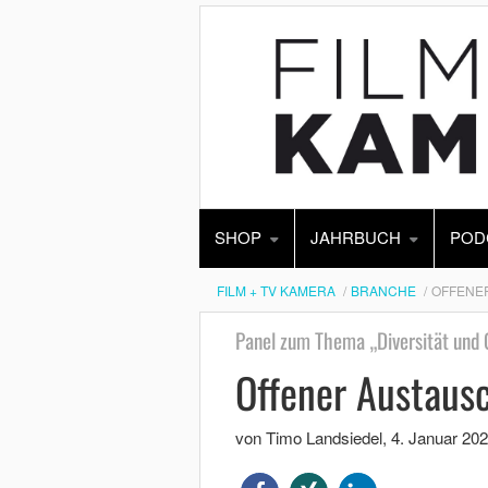
SHOP
JAHRBUCH
POD
FILM + TV KAMERA
BRANCHE
OFFENE
Panel zum Thema „Diversität und 
Offener Austaus
von Timo Landsiedel
,
4. Januar 20