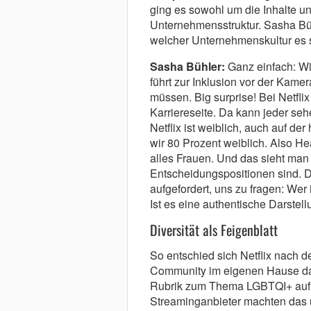
ging es sowohl um die Inhalte u
Unternehmensstruktur. Sasha Büh
welcher Unternehmenskultur es 
Sasha Bühler:
Ganz einfach: Wi
führt zur Inklusion vor der Kame
müssen. Big surprise! Bei Netflix
Karriereseite. Da kann jeder sehe
Netflix ist weiblich, auch auf de
wir 80 Prozent weiblich. Also He
alles Frauen. Und das sieht man 
Entscheidungspositionen sind. Da
aufgefordert, uns zu fragen: We
Ist es eine authentische Darstel
Diversität als Feigenblatt
So entschied sich Netflix nach d
Community im eigenen Hause dage
Rubrik zum Thema LGBTQI+ auf d
Streaminganbieter machten das 