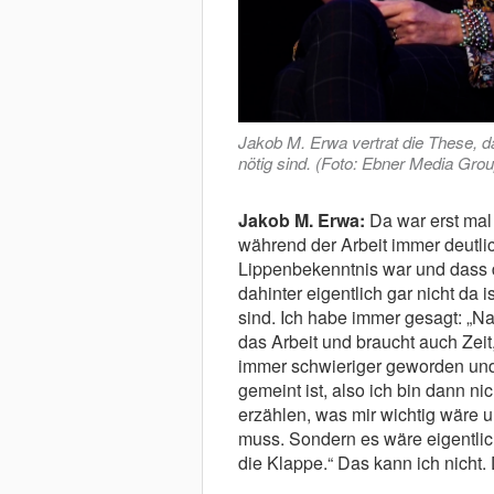
Jakob M. Erwa vertrat die These, d
nötig sind. (Foto: Ebner Media Grou
Jakob M. Erwa:
Da war erst mal 
während der Arbeit immer deutli
Lippenbekenntnis war und dass das
dahinter eigentlich gar nicht da
sind. Ich habe immer gesagt: „Na 
das Arbeit und braucht auch Zeit
immer schwieriger geworden und 
gemeint ist, also ich bin dann n
erzählen, was mir wichtig wäre
muss. Sondern es wäre eigentlich
die Klappe.“ Das kann ich nicht. D