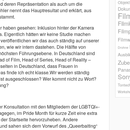
Objekt
nd deren Repräsentation als auch um die
Dokum
ler nennt das Hauptresultat und erklärt, aus
Fil
stammt.
Film
r haben gesehen: Inklusion hinter der Kamera
Film
ra. Eigentlich hätten wir keine Studie machen
Filmw
 veröffentlichen wir das auch ständig auf unserer
n, wie wir intern dastehen. Die Hälfte von
Drohne
r höchsten Führungsebene. In Deutschland sind
Ausbi
ad of Film, Head of Series, Head of Reality –
Zube
selten in Deutschland, dass Frauen in
Pana
s finde ich echt klasse.Wir werden ständig
Son
r ist ausgeschlossen? Wer kommt nicht zu Wort?
lung?
Tontec
Worksh
er Konsultation mit den Mitgliedern der LGBTQI+-
gen, im Pride Month für kurze Zeit eine extra
er Startseite hervorzuheben. Andere
und sahen sich dem Vorwurf des „Queerbaiting“