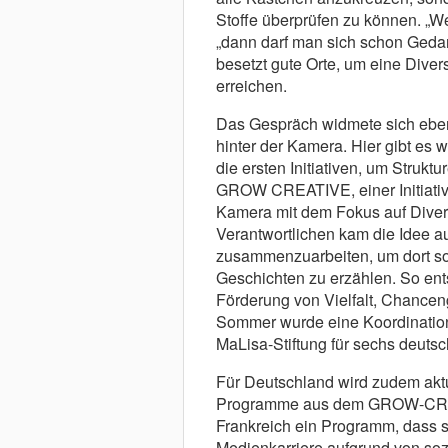
Stoffe überprüfen zu können. „W
„dann darf man sich schon Geda
besetzt gute Orte, um eine Diver
erreichen.
Das Gespräch widmete sich eben
hinter der Kamera. Hier gibt es 
die ersten Initiativen, um Strukt
GROW CREATIVE, einer Initiative 
Kamera mit dem Fokus auf Diversi
Verantwortlichen kam die Idee a
zusammenzuarbeiten, um dort so f
Geschichten zu erzählen. So ent
Förderung von Vielfalt, Chancen
Sommer wurde eine Koordinationss
MaLisa-Stiftung für sechs deutsc
Für Deutschland wird zudem aktu
Programme aus dem GROW-CREATIV
Frankreich ein Programm, dass si
Medienkarriere aufgrund von sozi