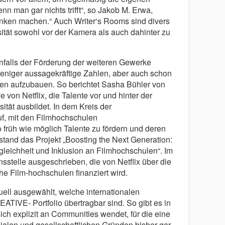
enn man gar nichts trifft“, so Jakob M. Erwa,
nken machen.“ Auch Writer‘s Rooms sind divers
sität sowohl vor der Kamera als auch dahinter zu
falls der Förderung der weiteren Gewerke
weniger aussagekräftige Zahlen, aber auch schon
uren aufzubauen. So berichtet Sasha Bühler von
von Netflix, die Talente vor und hinter der
tät ausbildet. In dem Kreis der
uf, mit den Filmhochschulen
rüh wie möglich Talente zu fördern und deren
stand das Projekt „Boosting the Next Generation:
gleichheit und Inklusion an Filmhochschulen“. Im
telle ausgeschrieben, die von Netflix über die
he Film-hochschulen finanziert wird.
ell ausgewählt, welche internationalen
E- Portfolio übertragbar sind. So gibt es in
ch explizit an Communities wendet, für die eine
alen und gesellschaftlichen Gründen bisher gar