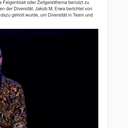
es Feigenblatt oder Zeitgeistthema benutzt zu
n der Diversität. Jakob M. Erwa berichtet von
t dazu geholt wurde, um Diversität in Team und