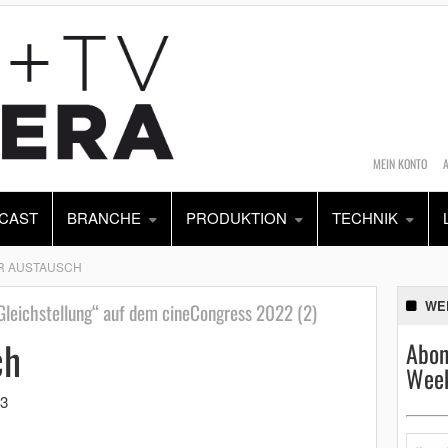
MEIN KONTO
CAST
BRANCHE
PRODUKTION
TECHNIK
R AUSTAUSCH
WE
Gleichstellung“ auf dem cineCongress 2022 (2)
ch
Abon
Week
23