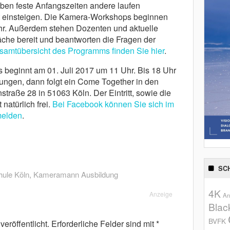
ben feste Anfangszeiten andere laufen
t einsteigen. Die Kamera-Workshops beginnen
r. Außerdem stehen Dozenten und aktuelle
äche bereit und beantworten die Fragen der
samtübersicht des Programms finden Sie hier
.
fs beginnt am 01. Juli 2017 um 11 Uhr. Bis 18 Uhr
tungen, dann folgt ein Come Together in den
raße 28 in 51063 Köln. Der Eintritt, sowie die
atürlich frei.
Bei Facebook können Sie sich im
melden
.
SC
hule Köln
,
Kameramann Ausbildung
4K
Anzeige
An
Blac
BVFK
eröffentlicht.
Erforderliche Felder sind mit
*