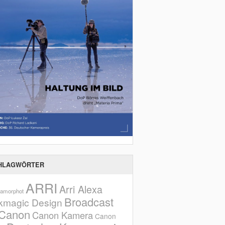
HLAGWÖRTER
ARRI
Arri Alexa
amorphot
Broadcast
kmagic Design
Canon
Canon Kamera
Canon