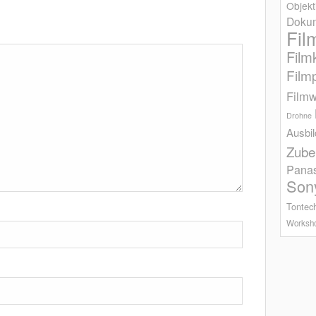
Objekt
Dokum
Fil
Film
Film
Filmw
Drohne
Ausbi
Zube
Pana
Son
Tontec
Worksh