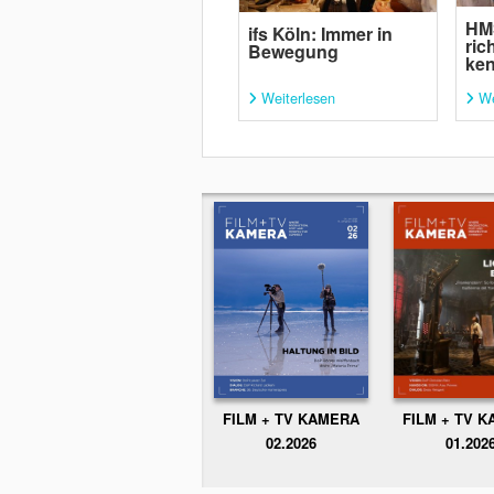
HM
ifs Köln: Immer in
ric
Bewegung
ke
Weiterlesen
We
FILM + TV KAMERA
FILM + TV 
02.2026
01.202