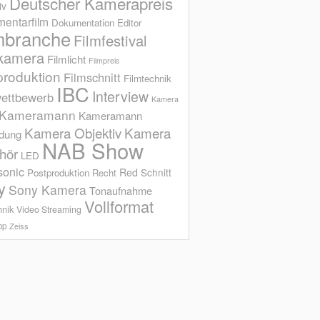
Deutscher Kamerapreis
iv
entarfilm
Dokumentation
Editor
mbranche
Filmfestival
kamera
Filmlicht
Filmpreis
produktion
Filmschnitt
Filmtechnik
IBC
Interview
ettbewerb
Kamera
Kameramann
Kameramann
Kamera Objektiv
Kamera
ldung
NAB Show
hör
LED
sonic
Red
Schnitt
Postproduktion
Recht
y
Sony Kamera
Tonaufnahme
Vollformat
hnik
Video Streaming
op
Zeiss