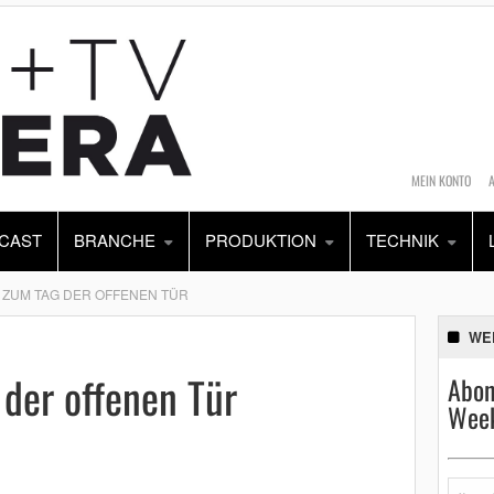
MEIN KONTO
CAST
BRANCHE
PRODUKTION
TECHNIK
T ZUM TAG DER OFFENEN TÜR
WE
 der offenen Tür
Abon
Week