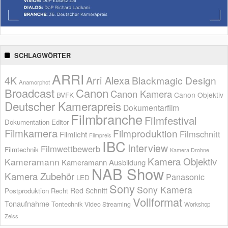
SCHLAGWÖRTER
ARRI
Arri Alexa
4K
Blackmagic Design
Anamorphot
Broadcast
Canon
Canon Kamera
BVFK
Canon Objektiv
Deutscher Kamerapreis
Dokumentarfilm
Filmbranche
Filmfestival
Dokumentation
Editor
Filmkamera
Filmproduktion
Filmschnitt
Filmlicht
Filmpreis
IBC
Interview
Filmwettbewerb
Filmtechnik
Kamera Drohne
Kamera Objektiv
Kameramann
Kameramann Ausbildung
NAB Show
Kamera Zubehör
Panasonic
LED
Sony
Sony Kamera
Red
Schnitt
Postproduktion
Recht
Vollformat
Tonaufnahme
Tontechnik
Video Streaming
Workshop
Zeiss