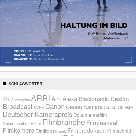
SCHLAGWÖRTER
ARRI
Arri Alexa
4K
Blackmagic Design
Anamorphot
Broadcast
Canon
Canon Kamera
BVFK
Canon Objektiv
Deutscher Kamerapreis
Dokumentarfilm
Filmbranche
Filmfestival
Dokumentation
Editor
Filmkamera
Filmproduktion
Filmschnitt
Filmlicht
Filmpreis