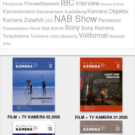
IBC
Interview
Filmwettbewerb
Filmtechnik
Kamera Drohne
Kamera Objektiv
Kameramann
Kameramann Ausbildung
NAB Show
Kamera Zubehör
Panasonic
LED
Sony
Sony Kamera
Red
Schnitt
Postproduktion
Recht
Vollformat
Tonaufnahme
Tontechnik
Video Streaming
Workshop
Zeiss
FILM + TV KAMERA 02.2026
FILM + TV KAMERA 01.2026