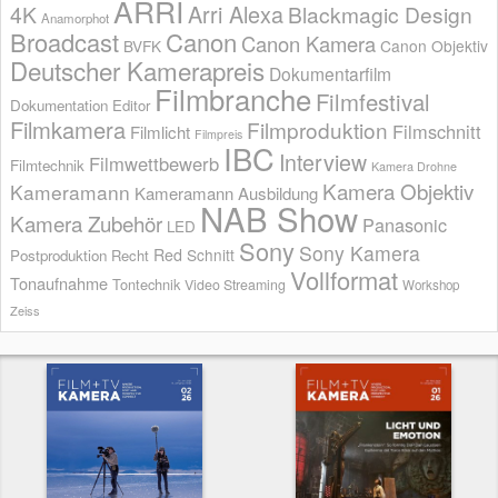
ARRI
Arri Alexa
4K
Blackmagic Design
Anamorphot
Broadcast
Canon
Canon Kamera
BVFK
Canon Objektiv
Deutscher Kamerapreis
Dokumentarfilm
Filmbranche
Filmfestival
Dokumentation
Editor
Filmkamera
Filmproduktion
Filmschnitt
Filmlicht
Filmpreis
IBC
Interview
Filmwettbewerb
Filmtechnik
Kamera Drohne
Kamera Objektiv
Kameramann
Kameramann Ausbildung
NAB Show
Kamera Zubehör
Panasonic
LED
Sony
Sony Kamera
Red
Schnitt
Postproduktion
Recht
Vollformat
Tonaufnahme
Tontechnik
Video Streaming
Workshop
Zeiss