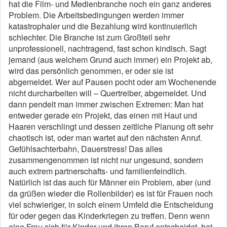
hat die Film- und Medienbranche noch ein ganz anderes
Problem. Die Arbeitsbedingungen werden immer
katastrophaler und die Bezahlung wird kontinuierlich
schlechter. Die Branche ist zum Großteil sehr
unprofessionell, nachtragend, fast schon kindisch. Sagt
jemand (aus welchem Grund auch immer) ein Projekt ab,
wird das persönlich genommen, er oder sie ist
abgemeldet. Wer auf Pausen pocht oder am Wochenende
nicht durcharbeiten will – Quertreiber, abgemeldet. Und
dann pendelt man immer zwischen Extremen: Man hat
entweder gerade ein Projekt, das einen mit Haut und
Haaren verschlingt und dessen zeitliche Planung oft sehr
chaotisch ist, oder man wartet auf den nächsten Anruf.
Gefühlsachterbahn, Dauerstress! Das alles
zusammengenommen ist nicht nur ungesund, sondern
auch extrem partnerschafts- und familienfeindlich.
Natürlich ist das auch für Männer ein Problem, aber (und
da grüßen wieder die Rollenbilder) es ist für Frauen noch
viel schwieriger, in solch einem Umfeld die Entscheidung
für oder gegen das Kinderkriegen zu treffen. Denn wenn
eine Frau sich für Kinder und ihren Beruf entscheidet, hat