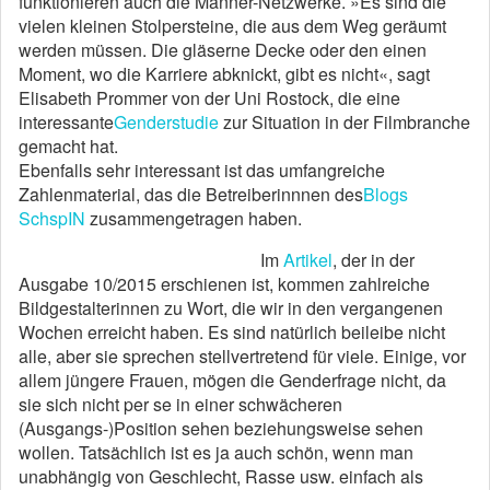
funktionieren auch die Männer-Netzwerke. »Es sind die
vielen kleinen Stolpersteine, die aus dem Weg geräumt
werden müssen. Die gläserne Decke oder den einen
Moment, wo die Karriere abknickt, gibt es nicht«, sagt
Elisabeth Prommer von der Uni Rostock, die eine
interessante
Genderstudie
zur Situation in der Filmbranche
gemacht hat.
Ebenfalls sehr interessant ist das umfangreiche
Zahlenmaterial, das die Betreiberinnnen des
Blogs
SchspIN
zusammengetragen haben.
Im
Artikel
, der in der
Ausgabe 10/2015 erschienen ist, kommen zahl­reiche
Bildgestalterinnen zu Wort, die wir in den vergangenen
Wochen erreicht haben. Es sind natürlich beileibe nicht
alle, aber sie sprechen stellvertretend für viele. Einige, vor
allem jüngere Frauen, mögen die Genderfrage nicht, da
sie sich nicht per se in einer schwächeren
(Ausgangs-)Position ­sehen beziehungsweise sehen
wollen. Tatsächlich ist es ja auch schön, wenn man
unabhängig von Geschlecht, Rasse usw. einfach als