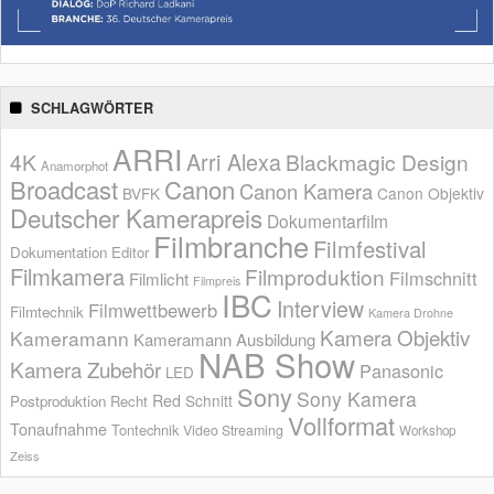
SCHLAGWÖRTER
ARRI
Arri Alexa
4K
Blackmagic Design
Anamorphot
Broadcast
Canon
Canon Kamera
BVFK
Canon Objektiv
Deutscher Kamerapreis
Dokumentarfilm
Filmbranche
Filmfestival
Dokumentation
Editor
Filmkamera
Filmproduktion
Filmschnitt
Filmlicht
Filmpreis
IBC
Interview
Filmwettbewerb
Filmtechnik
Kamera Drohne
Kamera Objektiv
Kameramann
Kameramann Ausbildung
NAB Show
Kamera Zubehör
Panasonic
LED
Sony
Sony Kamera
Red
Schnitt
Postproduktion
Recht
Vollformat
Tonaufnahme
Tontechnik
Video Streaming
Workshop
Zeiss