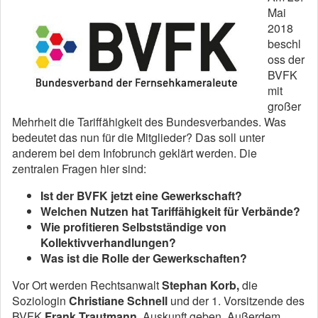
Mai
2018
beschl
oss der
BVFK
mit
großer
Mehrheit die Tariffähigkeit des Bundesverbandes. Was
bedeutet das nun für die Mitglieder? Das soll unter
anderem bei dem Infobrunch geklärt werden. Die
zentralen Fragen hier sind:
Ist der BVFK jetzt eine Gewerkschaft?
Welchen Nutzen hat Tariffähigkeit für Verbände?
Wie profitieren Selbstständige von
Kollektivverhandlungen?
Was ist die Rolle der Gewerkschaften?
Vor Ort werden Rechtsanwalt
Stephan Korb,
die
Soziologin
Christiane Schnell
und der 1. Vorsitzende des
BVFK
Frank Trautmann
, Auskunft geben. Außerdem