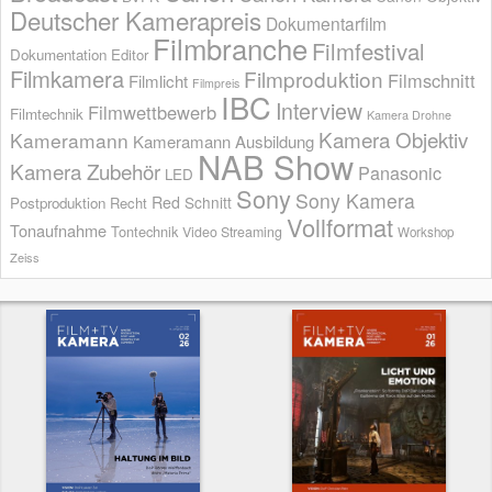
Deutscher Kamerapreis
Dokumentarfilm
Filmbranche
Filmfestival
Dokumentation
Editor
Filmkamera
Filmproduktion
Filmschnitt
Filmlicht
Filmpreis
IBC
Interview
Filmwettbewerb
Filmtechnik
Kamera Drohne
Kamera Objektiv
Kameramann
Kameramann Ausbildung
NAB Show
Kamera Zubehör
Panasonic
LED
Sony
Sony Kamera
Red
Schnitt
Postproduktion
Recht
Vollformat
Tonaufnahme
Tontechnik
Video Streaming
Workshop
Zeiss