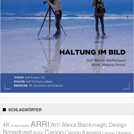
SCHLAGWÖRTER
ARRI
Arri Alexa
4K
Blackmagic Design
Anamorphot
Broadcast
Canon
Canon Kamera
BVFK
Canon Objektiv