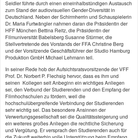
Seidler führte durch einen eineinhalbstündigen Austausch
zum Stand der audiovisuellen Gender-Diversität in
Deutschland. Neben der Schirmherrin und Schauspielerin
Dr. Maria Furtwängler nahmen daran die Präsidentin der
HFF München Bettina Reitz, die Präsidentin der
Filmuniversität Babelsberg Susanne Stürmer, die
Stellvertretende des Vorstands der FFA Christine Berg
und der Vorsitzende Geschäftsführer der Studio Hamburg
Produktion GmbH Michael Lehmann teil.
In seiner Rede hob der Aufsichtsratsvorsitzende der VFF
Prof. Dr. Norbert P. Flechsig hervor, dass es ihm und
seinen Kollegen seit Anbeginn ein wichtiges Anliegen
sei, den Verbund der Studierenden und den Empfang der
Filmhochschulen zu fördern, weil die
hochschulübergreifende Verbindung der Studierenden
sehr wichtig sei. Das besondere Ansinnen der
Verwertungsgesellschaft sei die Qualitätssteigerung und
ein weiteres großes Anliegen die rechtliche Sicherung
und Vergütung. Er versprach den Studierenden auch für
die Zukunft weiterhin volle Unterstützung beim Empfang.