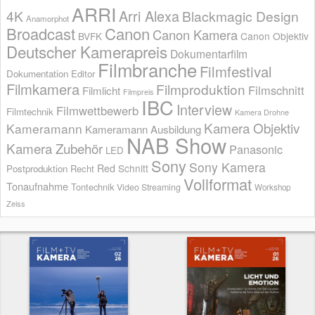
ARRI
Arri Alexa
4K
Blackmagic Design
Anamorphot
Broadcast
Canon
Canon Kamera
BVFK
Canon Objektiv
Deutscher Kamerapreis
Dokumentarfilm
Filmbranche
Filmfestival
Dokumentation
Editor
Filmkamera
Filmproduktion
Filmschnitt
Filmlicht
Filmpreis
IBC
Interview
Filmwettbewerb
Filmtechnik
Kamera Drohne
Kamera Objektiv
Kameramann
Kameramann Ausbildung
NAB Show
Kamera Zubehör
Panasonic
LED
Sony
Sony Kamera
Red
Schnitt
Postproduktion
Recht
Vollformat
Tonaufnahme
Tontechnik
Video Streaming
Workshop
Zeiss