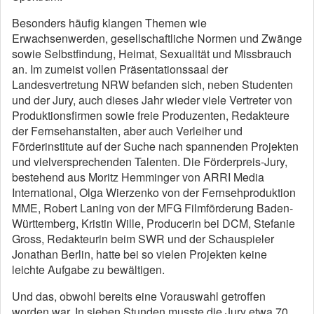
Besonders häufig klangen Themen wie
Erwachsenwerden, gesellschaftliche Normen und Zwänge
sowie Selbstfindung, Heimat, Sexualität und Missbrauch
an. Im zumeist vollen Präsentationssaal der
Landesvertretung NRW befanden sich, neben Studenten
und der Jury, auch dieses Jahr wieder viele Vertreter von
Produktionsfirmen sowie freie Produzenten, Redakteure
der Fernsehanstalten, aber auch Verleiher und
Förderinstitute auf der Suche nach spannenden Projekten
und vielversprechenden Talenten. Die Förderpreis-Jury,
bestehend aus Moritz Hemminger von ARRI Media
International, Olga Wierzenko von der Fernsehproduktion
MME, Robert Laning von der MFG Filmförderung Baden-
Württemberg, Kristin Wille, Producerin bei DCM, Stefanie
Gross, Redakteurin beim SWR und der Schauspieler
Jonathan Berlin, hatte bei so vielen Projekten keine
leichte Aufgabe zu bewältigen.
Und das, obwohl bereits eine Vorauswahl getroffen
worden war. In sieben Stunden musste die Jury etwa 70