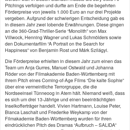
Pitchings verfolgen und durfte am Ende die begehrten
Förderpreise von jeweils 1.000 Euro an nur drei Projekte
vergeben. Aufgrund der schwierigen Entscheidung gab es
in diesem Jahr zwei lobende Erwähnungen. Diese gingen
an die 360-Grad-Thriller-Serie “Monolith” von Max
Villwock, Henning Wagner und Lukas Schmölders sowie
den Dokumentarfilm “A Portrait on the Search for
Happiness” von Benjamin Rost und Márk Szilágyi.
Die Förderpreise erhielten in diesem Jahr zum einen das
Team um Anja Gurres, Manuel Ostwald und Johanna
Röder von der Filmakademie Baden-Württemberg mit
ihrem Pitch eines Coming-of-Age Films “Die kalte Sophie”
über eine vermeintliche Terrorgruppe, die die
Nordseeinsel Tünneoog in Atem hält. Niemand weiß, dass
es sich um drei 13-Jährige und einen beeinträchtigten
Inselkofferträger handelt. Vivien Hartmann, Louise Peter,
Bianca Laschalt und Friederike Weykamp von der
Filmakademie Baden-Württemberg wurden für ihren
eindrücklichen Pitch des Dramas “Aufbruch – SALIDA”