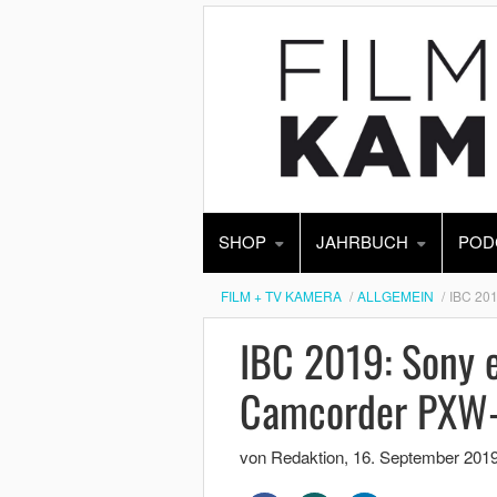
SHOP
JAHRBUCH
POD
FILM + TV KAMERA
ALLGEMEIN
IBC 20
IBC 2019: Sony 
Camcorder PXW
von Redaktion
,
16. September 201