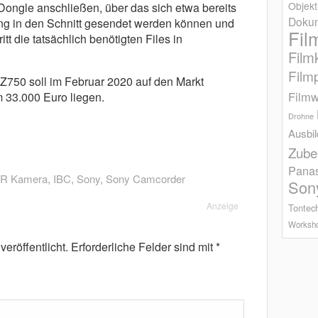
Objekt
Dongle anschließen, über das sich etwa bereits
Dokum
ung in den Schnitt gesendet werden können und
Fil
tt die tatsächlich benötigten Files in
.
Film
Film
50 soll im Februar 2020 auf den Markt
Filmw
 33.000 Euro liegen.
Drohne
Ausbi
Zube
Pana
R Kamera
,
IBC
,
Sony
,
Sony Camcorder
Son
Anzeige
Tontec
Worksh
eröffentlicht.
Erforderliche Felder sind mit
*