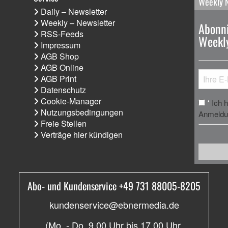
Weekly 
Daily – Newsletter
Weekly – Newsletter
Abonni
RSS-Feeds
Weekly
Impressum
AGB Shop
AGB Online
AGB Print
Datenschutz
Cookie-Manager
Ich 
*
Nutzungsbedingungen
Anmeldun
Freie Stellen
Verträge hier kündigen
Abo- und Kundenservice +49 731 88005-8205
kundenservice@ebnermedia.de
(Mo. - Do. 9.00 Uhr bis 17.00 Uhr,