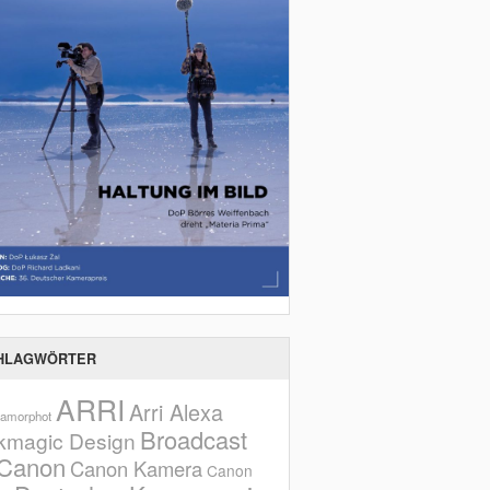
HLAGWÖRTER
ARRI
Arri Alexa
amorphot
Broadcast
kmagic Design
Canon
Canon Kamera
Canon