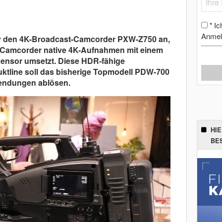
Ic
*
Anmel
ny den 4K-Broadcast-Camcorder PXW-Z750 an,
ter-Camcorder native 4K-Aufnahmen mit einem
ensor umsetzt. Diese HDR-fähige
tline soll das bisherige Topmodell PDW-700
endungen ablösen.
HI
BE