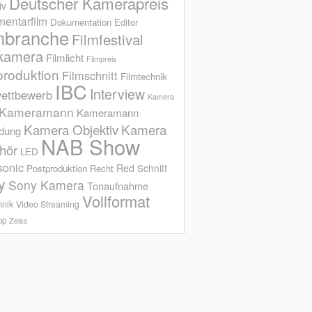
Deutscher Kamerapreis
iv
entarfilm
Dokumentation
Editor
mbranche
Filmfestival
kamera
Filmlicht
Filmpreis
produktion
Filmschnitt
Filmtechnik
IBC
Interview
ettbewerb
Kamera
Kameramann
Kameramann
Kamera Objektiv
Kamera
ldung
NAB Show
hör
LED
sonic
Red
Schnitt
Postproduktion
Recht
y
Sony Kamera
Tonaufnahme
Vollformat
hnik
Video Streaming
op
Zeiss