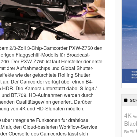
t dem 2/3-Zoll 3-Chip-Camcorder PXW-Z750 den
erigen Flaggschiff-Modells für Broadcast-
. Der PXW-Z750 ist laut Hersteller der erste
mit drei Aufnahmechips und Global Shutter-
fekte wie der gefürchtete Rolling Shutter
 an. Der Camcorder verfügt über einen B4-
n HDR. Die Kamera unterstützt dabei S-log3 /
0 und BT.709. HD-Aufnahmen werden durch
SC
enden Qualitätsgewinn generiert. Darüber
chnung von 4K und HD-Signalen möglich.
4K
An
über integrierte Funktionen für drahtlose
Blac
M air, den Cloud-basierten Workflow-Service
BVFK
der Oberseite des Camcorders lässt sich