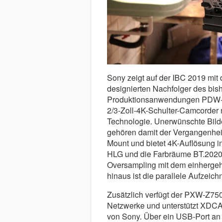
Sony zeigt auf der IBC 2019 mi
designierten Nachfolger des bish
Produktionsanwendungen PDW-700
2/3-Zoll-4K-Schulter-Camcorder 
Technologie. Unerwünschte Bildef
gehören damit der Vergangenheit
Mount und bietet 4K-Auflösung i
HLG und die Farbräume BT.202
Oversampling mit dem einhergeh
hinaus ist die parallele Aufzei
Zusätzlich verfügt der PXW-Z750 
Netzwerke und unterstützt XDCA
von Sony. Über ein USB-Port an 