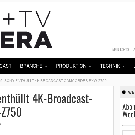
MEIN KONTO
CAST
BRANCHE
PRODUKTION
TECHNIK
19: SONY ENTHÜLLT 4K-BROADCAST-CAMCORDER PXW-Z750
enthüllt 4K-Broadcast-
WE
Abon
-Z750
Week
9