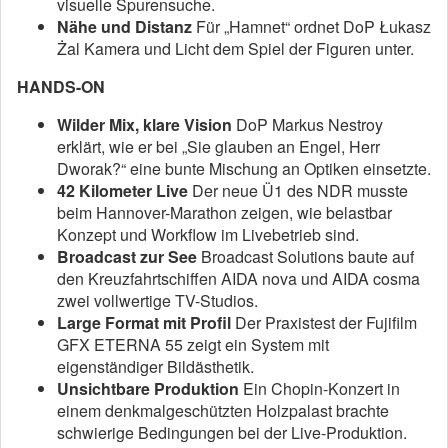
visuelle Spurensuche.
Nähe und Distanz
Für „Hamnet“ ordnet DoP Łukasz
Żal Kamera und Licht dem Spiel der Figuren unter.
HANDS-ON
Wilder Mix, klare Vision
DoP Markus Nestroy
erklärt, wie er bei „Sie glauben an Engel, Herr
Dworak?“ eine bunte Mischung an Optiken einsetzte.
42 Kilometer Live
Der neue Ü1 des NDR musste
beim Hannover-Marathon zeigen, wie belastbar
Konzept und Workflow im Livebetrieb sind.
Broadcast zur See
Broadcast Solutions baute auf
den Kreuzfahrtschiffen AIDA nova und AIDA cosma
zwei vollwertige TV-Studios.
Large Format mit Profil
Der Praxistest der Fujifilm
GFX ETERNA 55 zeigt ein System mit
eigenständiger Bildästhetik.
Unsichtbare Produktion
Ein Chopin-Konzert in
einem denkmalgeschützten Holzpalast brachte
schwierige Bedingungen bei der Live-Produktion.