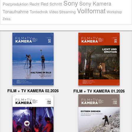
Sony
Sony Kamera
Red
Schnitt
Postproduktion
Recht
Vollformat
Tonaufnahme
Tontechnik
Video Streaming
Workshop
Zeiss
FILM + TV KAMERA 02.2026
FILM + TV KAMERA 01.2026