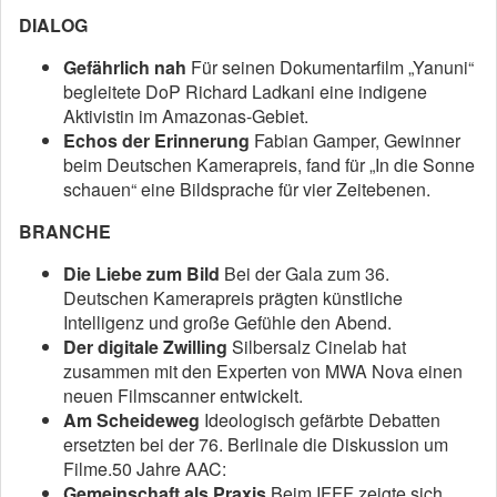
DIALOG
Gefährlich nah
Für seinen Dokumentarfilm „Yanuni“
begleitete DoP Richard Ladkani eine indigene
Aktivistin im Amazonas-Gebiet.
Echos der Erinnerung
Fabian Gamper, Gewinner
beim Deutschen Kamerapreis, fand für „In die Sonne
schauen“ eine Bildsprache für vier Zeitebenen.
BRANCHE
Die Liebe zum Bild
Bei der Gala zum 36.
Deutschen Kamerapreis prägten künstliche
Intelligenz und große Gefühle den Abend.
Der digitale Zwilling
Silbersalz Cinelab hat
zusammen mit den Experten von MWA Nova einen
neuen Filmscanner entwickelt.
Am Scheideweg
Ideologisch gefärbte Debatten
ersetzten bei der 76. Berlinale die Diskussion um
Filme.50 Jahre AAC:
Gemeinschaft als Praxis
Beim IFFF zeigte sich,