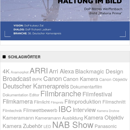
SCHLAGWÖRTER
ARRI
Arri Alexa
4K
Blackmagic Design
Anamorphot
Broadcast
Canon
Canon Kamera
BVFK
Canon Objektiv
Deutscher Kamerapreis
Dokumentarfilm
Filmbranche
Filmfestival
Dokumentation
Editor
Filmkamera
Filmproduktion
Filmschnitt
Filmlicht
Filmpreis
IBC
Interview
Filmwettbewerb
Filmtechnik
Kamera Drohne
Kamera Objektiv
Kameramann
Kameramann Ausbildung
NAB Show
Kamera Zubehör
Panasonic
LED