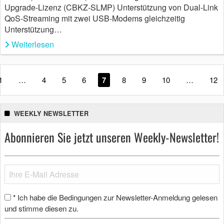
Upgrade-Lizenz (CBKZ-SLMP) Unterstützung von Dual-Link
QoS-Streaming mit zwei USB-Modems gleichzeitig
Unterstützung…
Weiterlesen
1
…
4
5
6
7
8
9
10
…
12
WEEKLY NEWSLETTER
Abonnieren Sie jetzt unseren Weekly-Newsletter!
Ich habe die Bedingungen zur Newsletter-Anmeldung gelesen
*
und stimme diesen zu.