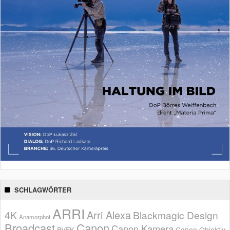
SCHLAGWÖRTER
ARRI
Arri Alexa
4K
Blackmagic Design
Anamorphot
Broadcast
Canon
Canon Kamera
BVFK
Canon Objektiv