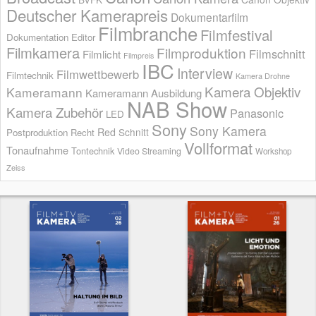
Deutscher Kamerapreis
Dokumentarfilm
Filmbranche
Filmfestival
Dokumentation
Editor
Filmkamera
Filmproduktion
Filmschnitt
Filmlicht
Filmpreis
IBC
Interview
Filmwettbewerb
Filmtechnik
Kamera Drohne
Kamera Objektiv
Kameramann
Kameramann Ausbildung
NAB Show
Kamera Zubehör
Panasonic
LED
Sony
Sony Kamera
Red
Schnitt
Postproduktion
Recht
Vollformat
Tonaufnahme
Tontechnik
Video Streaming
Workshop
Zeiss