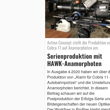
Action Concept stellt die Produktion v
Cobra 11 auf Anamorphoten um
Serienproduktion mit
HAWK-Anamorphoten
In Ausgabe 4.2020 haben wir über d
Produktion von „Alarm für Cobra 11 
Autobahnpolizei“ und die Umstellun
Anamorphoten berichtet. In diesem
Beitrag schauen wir auf die
Postproduktion der Erfolgs-Serie un
Bildeigenschaften der neuen Optike
Der Workflow in ProRes bleibt gleic