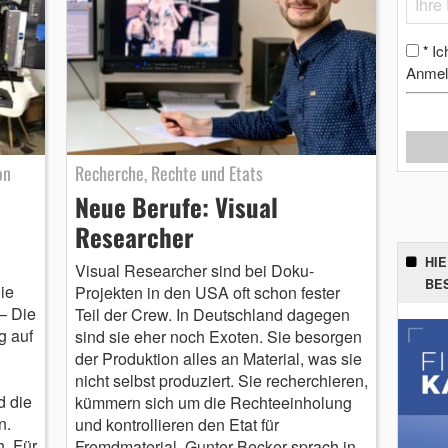
Ic
*
Anmel
on
Recherche, Rechte und Etats
Neue Berufe: Visual
Researcher
HI
Visual Researcher sind bei Doku-
BE
ie
Projekten in den USA oft schon fester
– Die
Teil der Crew. In Deutschland dagegen
g auf
sind sie eher noch Exoten. Sie besorgen
der Produktion alles an Material, was sie
nicht selbst produziert. Sie recherchieren,
d die
kümmern sich um die Rechteeinholung
n.
und kontrollieren den Etat für
h. Für
Fremdmaterial. Gunter Becker sprach in