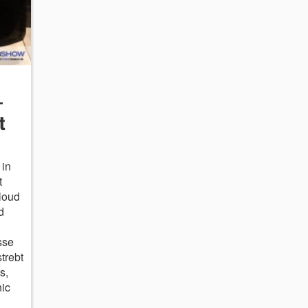
-
t
 in
t
loud
d
sse
trebt
s,
ic