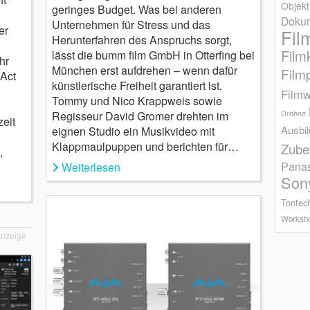
Objekt
geringes Budget. Was bei anderen
Dokum
Unternehmen für Stress und das
er
Fil
Herunterfahren des Anspruchs sorgt,
Film
lässt die bumm film GmbH in Otterfing bei
hr
München erst aufdrehen – wenn dafür
Film
 Act
künstlerische Freiheit garantiert ist.
Filmw
Tommy und Nico Krappweis sowie
Regisseur David Gromer drehten im
Drohne
eit
Ausbi
eignen Studio ein Musikvideo mit
Klappmaulpuppen und berichten für…
Zube
,
Pana
Weiterlesen
Son
Tontec
Worksh
nzeige