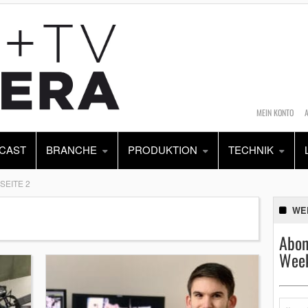
MEIN KONTO
CAST
BRANCHE
PRODUKTION
TECHNIK
SEITE 2
WE
Abon
Week