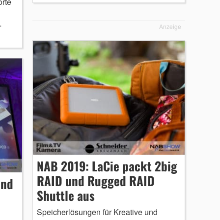
orte
…
Anzeige
NAB 2019: LaCie packt 2big
RAID und Rugged RAID
und
Shuttle aus
Speicherlösungen für Kreative und