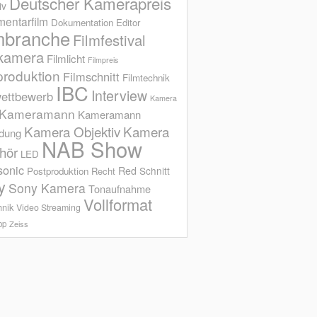
Deutscher Kamerapreis
iv
entarfilm
Dokumentation
Editor
mbranche
Filmfestival
kamera
Filmlicht
Filmpreis
produktion
Filmschnitt
Filmtechnik
IBC
Interview
ettbewerb
Kamera
Kameramann
Kameramann
Kamera Objektiv
Kamera
ldung
NAB Show
hör
LED
sonic
Red
Schnitt
Postproduktion
Recht
y
Sony Kamera
Tonaufnahme
Vollformat
hnik
Video Streaming
op
Zeiss