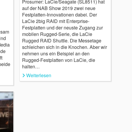
Prosumer: LaCie/Seagate (SL8511) hat
auf der NAB Show 2019 zwei neue
Festplatten-Innovationen dabei. Der
LaCie 2big RAID mit Enterprise-
Festplatten und der neuste Zugang zur
nsam
mobilen Rugged-Serie, die LaCie
ind
Rugged RAID Shuttle. Die Messetage
Media
schleichen sich in die Knochen. Aber wir
ide
nehmen uns ein Beispiel an den
t
Rugged-Festplatten von LaCie, die
beide
halten…
Weiterlesen