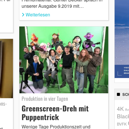
unserer Ausgabe 9.2019 mit…
Weiterlesen
SC
Produktion in vier Tagen
ons-
Greenscreen-Dreh mit
4K
An
Puppentrick
Blac
BVFK
Wenige Tage Produktionszeit und
ht