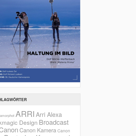
HLAGWÖRTER
ARRI
Arri Alexa
amorphot
Broadcast
kmagic Design
Canon
Canon Kamera
Canon