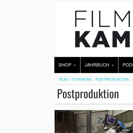
SHOP
JAHRBUCH
POD
FILM + TV KAMERA
POSTPRODUKTION
Postproduktion