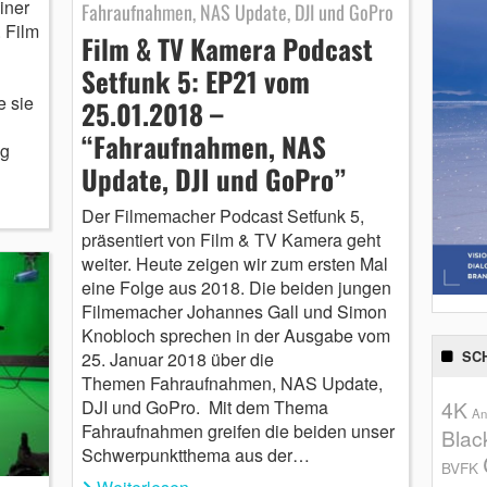
iner
Fahraufnahmen, NAS Update, DJI und GoPro
 Film
Film & TV Kamera Podcast
Setfunk 5: EP21 vom
e sie
25.01.2018 –
“Fahraufnahmen, NAS
ng
Update, DJI und GoPro”
Der Filmemacher Podcast Setfunk 5,
präsentiert von Film & TV Kamera geht
weiter. Heute zeigen wir zum ersten Mal
eine Folge aus 2018. Die beiden jungen
Filmemacher Johannes Gall und Simon
Knobloch sprechen in der Ausgabe vom
SC
25. Januar 2018 über die
Themen Fahraufnahmen, NAS Update,
4K
DJI und GoPro. Mit dem Thema
An
Fahraufnahmen greifen die beiden unser
Blac
Schwerpunktthema aus der…
BVFK