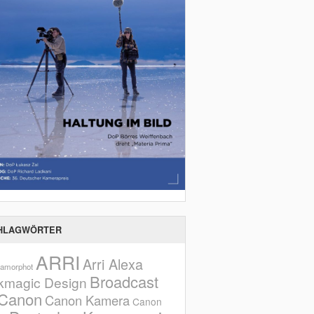
HLAGWÖRTER
ARRI
Arri Alexa
amorphot
Broadcast
kmagic Design
Canon
Canon Kamera
Canon