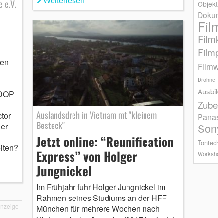
Weiterlesen
e e.V.
Objekt
Dokum
Fil
Film
Film
sen
Filmw
Drohne
Ausbi
 DOP
Zube
Auslandsdreh in Vietnam mt "kleinem
tor
Pana
Besteck"
her
Son
Jetzt online: “Reunification
Tontec
eiten?
Express” von Holger
Worksh
Jungnickel
Im Frühjahr fuhr Holger Jungnickel im
Rahmen seines Studiums an der HFF
nzeige
München für mehrere Wochen nach