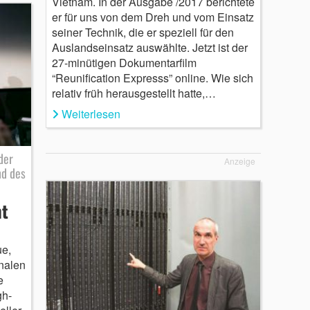
Vietnam. In der Ausgabe /2017 berichtete
er für uns von dem Dreh und vom Einsatz
seiner Technik, die er speziell für den
Auslandseinsatz auswählte. Jetzt ist der
27-minütigen Dokumentarfilm
“Reunification Expresss” online. Wie sich
relativ früh herausgestellt hatte,…
Weiterlesen
der
Anzeige
nd des
t
e,
nalen
e
gh-