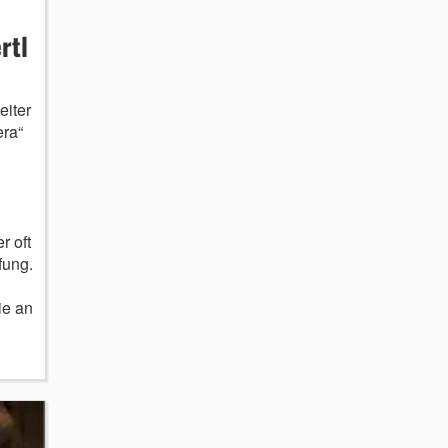
rtl
eiter
era“
r oft
fung.
ie an