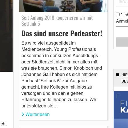
Ic
*
Seit Anfang 2018 kooperieren wir mit
Anmel
Setfunk 5
Das sind unsere Podcaster!
Es wird viel ausgebildet im
Medienbereich. Young Professionals
bekommen in der kurzen Ausbildungs-
oder Studienzeit nicht immer alles mit,
was sie brauchen. Simon Knobloch und
Johannes Gall haben es sich mit dem
HI
Podcast “Setfunk 5” zur Aufgabe
BE
gemacht, ihre Kollegen mit Infos zu
versorgen und an den eigenen
Erfahrungen teilhaben zu lassen. Wir
unterstützen sie…
Weiterlesen
icht