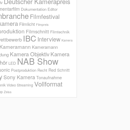
Deutscher Kamerapreis
iv
entarfilm
Dokumentation
Editor
mbranche
Filmfestival
kamera
Filmlicht
Filmpreis
produktion
Filmschnitt
Filmtechnik
IBC
Interview
ettbewerb
Kamera
Kameramann
Kameramann
Kamera Objektiv
Kamera
ldung
NAB Show
hör
LED
sonic
Red
Schnitt
Postproduktion
Recht
y
Sony Kamera
Tonaufnahme
Vollformat
hnik
Video Streaming
op
Zeiss