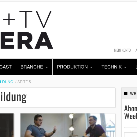
MEIN KONTO
CAST
BRANCHE
PRODUKTION
TECHNIK
ILDUNG
SEITE 5
ildung
WE
Abon
Week