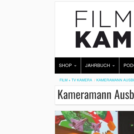
SHOP
JAHRBUCH
POD
FILM + TV KAMERA
KAMERAMANN AUSB
Kameramann Ausb