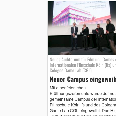
Neues Auditorium für Film und Games 
Internationalen Filmschule Köln (ifs) u
Cologne Game Lab (CGL)
Neuer Campus eingeweih
Mit einer feierlichen
Eröffnungszeremonie wurde der neu
gemeinsame Campus der Internatio
Filmschule Köln ifs und des Cologn
Game Lab CGL eingeweiht. Das Hi