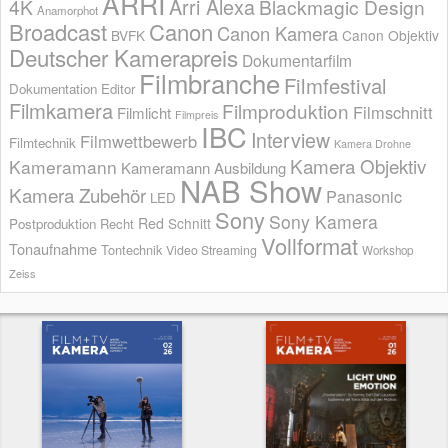
ARRI
Arri Alexa
4K
Blackmagic Design
Anamorphot
Broadcast
Canon
Canon Kamera
BVFK
Canon Objektiv
Deutscher Kamerapreis
Dokumentarfilm
Filmbranche
Filmfestival
Dokumentation
Editor
Filmkamera
Filmproduktion
Filmschnitt
Filmlicht
Filmpreis
IBC
Interview
Filmwettbewerb
Filmtechnik
Kamera Drohne
Kamera Objektiv
Kameramann
Kameramann Ausbildung
NAB Show
Kamera Zubehör
Panasonic
LED
Sony
Sony Kamera
Red
Schnitt
Postproduktion
Recht
Vollformat
Tonaufnahme
Tontechnik
Video Streaming
Workshop
Zeiss