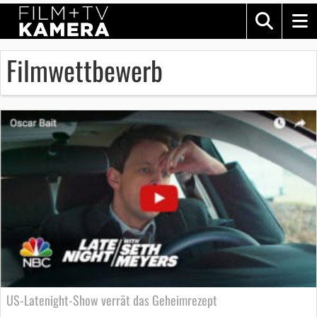
Filmwettbewerb
US-Latenight-Show verrät das Geheimrezept