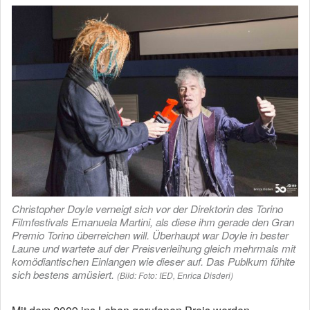
Christopher Doyle verneigt sich vor der Direktorin des Torino
Filmfestivals Emanuela Martini, als diese ihm gerade den Gran
Premio Torino überreichen will. Überhaupt war Doyle in bester
Laune und wartete auf der Preisverleihung gleich mehrmals mit
komödiantischen Einlangen wie dieser auf. Das Publkum fühlte
sich bestens amüsiert.
(Bild: Foto: IED, Enrica Disderi)