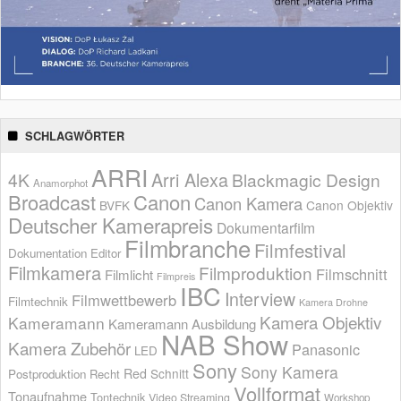
SCHLAGWÖRTER
ARRI
Arri Alexa
4K
Blackmagic Design
Anamorphot
Broadcast
Canon
Canon Kamera
BVFK
Canon Objektiv
Deutscher Kamerapreis
Dokumentarfilm
Filmbranche
Filmfestival
Dokumentation
Editor
Filmkamera
Filmproduktion
Filmschnitt
Filmlicht
Filmpreis
IBC
Interview
Filmwettbewerb
Filmtechnik
Kamera Drohne
Kamera Objektiv
Kameramann
Kameramann Ausbildung
NAB Show
Kamera Zubehör
Panasonic
LED
Sony
Sony Kamera
Red
Schnitt
Postproduktion
Recht
Vollformat
Tonaufnahme
Tontechnik
Video Streaming
Workshop