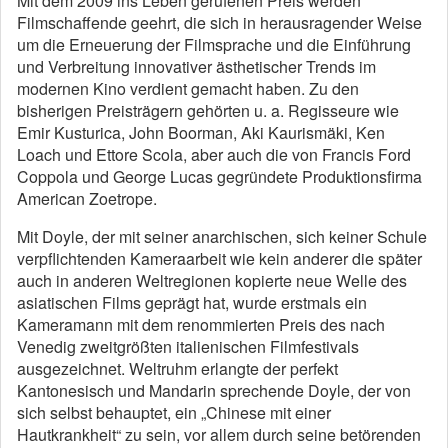
Mit dem 2009 ins Leben gerufenen Preis werden
Filmschaffende geehrt, die sich in herausragender Weise
um die Erneuerung der Filmsprache und die Einführung
und Verbreitung innovativer ästhetischer Trends im
modernen Kino verdient gemacht haben. Zu den
bisherigen Preisträgern gehörten u. a. Regisseure wie
Emir Kusturica, John Boorman, Aki Kaurismäki, Ken
Loach und Ettore Scola, aber auch die von Francis Ford
Coppola und George Lucas gegründete Produktionsfirma
American Zoetrope.
Mit Doyle, der mit seiner anarchischen, sich keiner Schule
verpflichtenden Kameraarbeit wie kein anderer die später
auch in anderen Weltregionen kopierte neue Welle des
asiatischen Films geprägt hat, wurde erstmals ein
Kameramann mit dem renommierten Preis des nach
Venedig zweitgrößten italienischen Filmfestivals
ausgezeichnet. Weltruhm erlangte der perfekt
Kantonesisch und Mandarin sprechende Doyle, der von
sich selbst behauptet, ein „Chinese mit einer
Hautkrankheit“ zu sein, vor allem durch seine betörenden