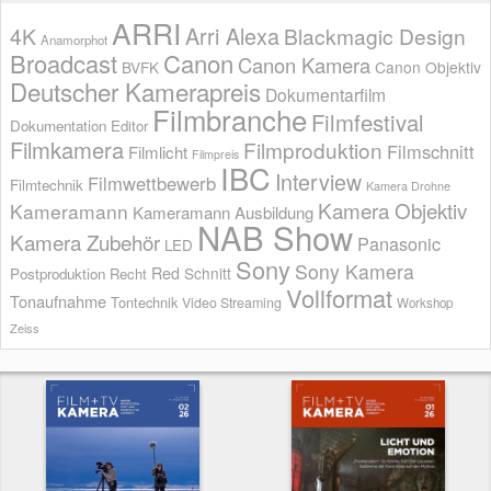
ARRI
Arri Alexa
4K
Blackmagic Design
Anamorphot
Broadcast
Canon
Canon Kamera
BVFK
Canon Objektiv
Deutscher Kamerapreis
Dokumentarfilm
Filmbranche
Filmfestival
Dokumentation
Editor
Filmkamera
Filmproduktion
Filmschnitt
Filmlicht
Filmpreis
IBC
Interview
Filmwettbewerb
Filmtechnik
Kamera Drohne
Kamera Objektiv
Kameramann
Kameramann Ausbildung
NAB Show
Kamera Zubehör
Panasonic
LED
Sony
Sony Kamera
Red
Schnitt
Postproduktion
Recht
Vollformat
Tonaufnahme
Tontechnik
Video Streaming
Workshop
Zeiss