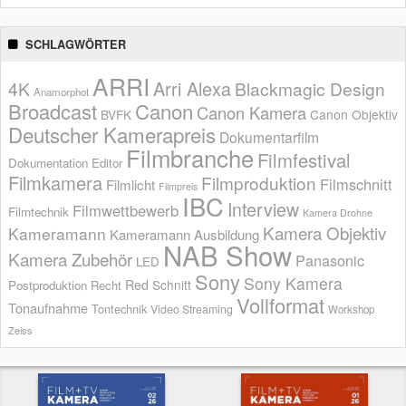
SCHLAGWÖRTER
ARRI
Arri Alexa
4K
Blackmagic Design
Anamorphot
Broadcast
Canon
Canon Kamera
BVFK
Canon Objektiv
Deutscher Kamerapreis
Dokumentarfilm
Filmbranche
Filmfestival
Dokumentation
Editor
Filmkamera
Filmproduktion
Filmschnitt
Filmlicht
Filmpreis
IBC
Interview
Filmwettbewerb
Filmtechnik
Kamera Drohne
Kamera Objektiv
Kameramann
Kameramann Ausbildung
NAB Show
Kamera Zubehör
Panasonic
LED
Sony
Sony Kamera
Red
Schnitt
Postproduktion
Recht
Vollformat
Tonaufnahme
Tontechnik
Video Streaming
Workshop
Zeiss