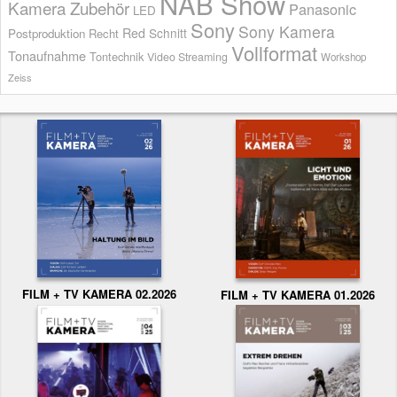
NAB Show
Kamera Zubehör
Panasonic
LED
Sony
Sony Kamera
Red
Schnitt
Postproduktion
Recht
Vollformat
Tonaufnahme
Tontechnik
Video Streaming
Workshop
Zeiss
FILM + TV KAMERA 02.2026
FILM + TV KAMERA 01.2026