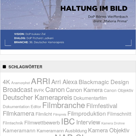
SCHLAGWÖRTER
ARRI
Arri Alexa
4K
Blackmagic Design
Anamorphot
Broadcast
Canon
Canon Kamera
BVFK
Canon Objektiv
Deutscher Kamerapreis
Dokumentarfilm
Filmbranche
Filmfestival
Dokumentation
Editor
Filmkamera
Filmproduktion
Filmschnitt
Filmlicht
Filmpreis
IBC
Interview
Filmwettbewerb
Filmtechnik
Kamera Drohne
Kamera Objektiv
Kameramann
Kameramann Ausbildung