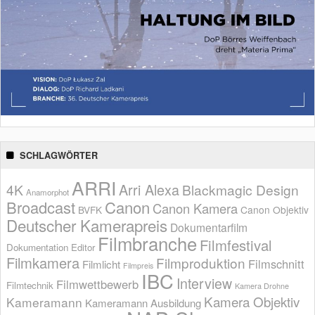
SCHLAGWÖRTER
ARRI
Arri Alexa
4K
Blackmagic Design
Anamorphot
Broadcast
Canon
Canon Kamera
BVFK
Canon Objektiv
Deutscher Kamerapreis
Dokumentarfilm
Filmbranche
Filmfestival
Dokumentation
Editor
Filmkamera
Filmproduktion
Filmschnitt
Filmlicht
Filmpreis
IBC
Interview
Filmwettbewerb
Filmtechnik
Kamera Drohne
Kamera Objektiv
Kameramann
Kameramann Ausbildung