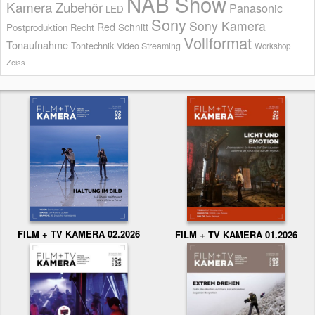
NAB Show
Kamera Zubehör
Panasonic
LED
Sony
Sony Kamera
Red
Schnitt
Postproduktion
Recht
Vollformat
Tonaufnahme
Tontechnik
Video Streaming
Workshop
Zeiss
FILM + TV KAMERA 02.2026
FILM + TV KAMERA 01.2026