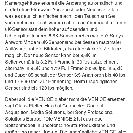
Kameragehäuse erkennt die Änderung automatisch und
startet ohne Firmware-Austausch oder Neuinstallation,
was es deutlich einfacher macht, den Tausch am Set
vorzunehmen. Doch warum sollte man überhaupt mit dem
6K-Sensor statt dem höher auflösenden und
lichtempfindlicheren 8,6K-Sensor drehen wollen? Sonys
Antwort: Mit dem 6K-Sensor sind bei dessen maximaler
Auflösung höhere Bildraten, also eine stärkere Zeitlupe
möglich. Der neue Sensor kann bei 8,6K im
Seitenverhältnis 3:2 Full-Frame in 30 fps aufzeichnen,
alternativ in 8,2K und 17:9 Full-Frame bis 60 fps. In 5,8K
und Super 35 schafft der Sensor 6:5 Anamorph bis 48 fps
und 17:9 90 fps. Zur Erinnerung: Beim ursprünglichen
Sensor sind bis 120 fps möglich.
Dabei soll die VENICE 2 aber nicht die VENICE ersetzen,
sagt Claus Pfeifer, Head of Connected Content
Acquisition, Media Solutions, bei Sony Professional
Solutions Europe. “Die VENICE 2 ist das neue
Spitzenmodell in unserer CineAlta-Produktreihe und
ergänzt so unser Line-up. Die ursprüngliche VENICE wird