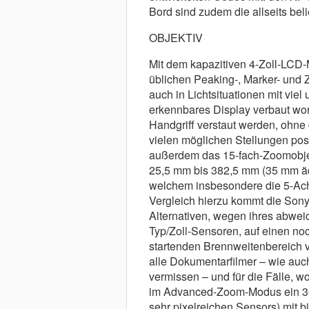
Bord sind zudem die allseits bel
OBJEKTIV
Mit dem kapazitiven 4-Zoll-LCD-Mo
üblichen Peaking-, Marker- und Ze
auch in Lichtsituationen mit v
erkennbares Display verbaut wo
Handgriff verstaut werden, ohne 
vielen möglichen Stellungen posi
außerdem das 15-fach-Zoomobje
25,5 mm bis 382,5 mm (35 mm äqui
welchem insbesondere die 5-Achs
Vergleich hierzu kommt die Sony
Alternativen, wegen ihres abwe
Typ/Zoll-Sensoren, auf einen noc
startenden Brennweitenbereich 
alle Dokumentarfilmer – wie auc
vermissen – und für die Fälle, w
im Advanced-Zoom-Modus ein 30-
sehr pixelreichen Sensors) mit 