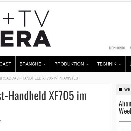
MEIN KONTO
CAST
BRANCHE
PRODUKTION
TECHNIK
ROADCAST-HANDHELD XF705 IM PRAXISTEST
st-Handheld XF705 im
WE
Abon
Week
9