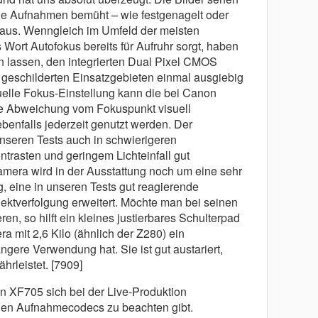
e Aufnahmen bemüht – wie festgenagelt oder
 aus. Wenngleich im Umfeld der meisten
Wort Autofokus bereits für Aufruhr sorgt, haben
 lassen, den integrierten Dual Pixel CMOS
geschilderten Einsatzgebieten einmal ausgiebig
uelle Fokus-Einstellung kann die bei Canon
die Abweichung vom Fokuspunkt visuell
ebenfalls jederzeit genutzt werden. Der
nseren Tests auch in schwierigeren
trasten und geringem Lichteinfall gut
amera wird in der Ausstattung noch um eine sehr
 eine in unseren Tests gut reagierende
ktverfolgung erweitert. Möchte man bei seinen
en, so hilft ein kleines justierbares Schulterpad
a mit 2,6 Kilo (ähnlich der Z280) ein
gere Verwendung hat. Sie ist gut austariert,
rleistet. [7909]
 XF705 sich bei der Live-Produktion
den Aufnahmecodecs zu beachten gibt.