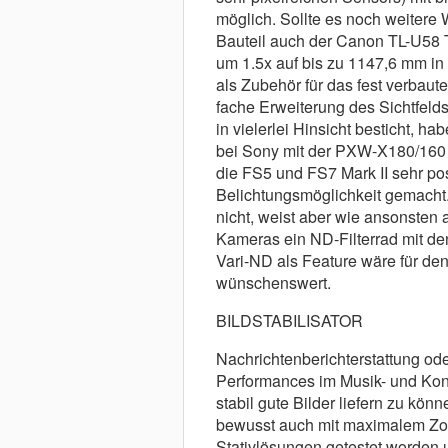
möglich. Sollte es noch weitere 
Bauteil auch der Canon TL-U58 T
um 1.5x auf bis zu 1147,6 mm in
als Zubehör für das fest verbaute
fache Erweiterung des Sichtfeld
in vielerlei Hinsicht besticht, ha
bei Sony mit der PXW-X180/160 
die FS5 und FS7 Mark II sehr po
Belichtungsmöglichkeit gemacht.
nicht, weist aber wie ansonsten 
Kameras ein ND-Filterrad mit den
Vari-ND als Feature wäre für de
wünschenswert.
BILDSTABILISATOR
Nachrichtenberichterstattung od
Performances im Musik- und Konze
stabil gute Bilder liefern zu kön
bewusst auch mit maximalem Zo
Stativlösungen getestet worden 