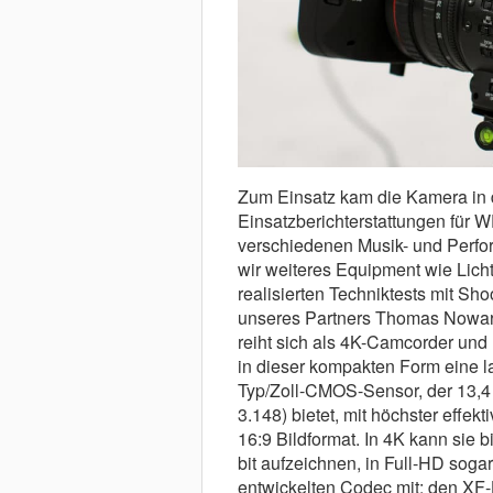
Zum Einsatz kam die Kamera in 
Einsatzberichterstattungen für 
verschiedenen Musik- und Perfo
wir weiteres Equipment wie Licht
realisierten Techniktests mit Sh
unseres Partners Thomas Nowar
reiht sich als 4K-Camcorder und 
in dieser kompakten Form eine la
Typ/Zoll-CMOS-Sensor, der 13,4 
3.148) bietet, mit höchster effek
16:9 Bildformat. In 4K kann sie 
bit aufzeichnen, in Full-HD soga
entwickelten Codec mit: den XF