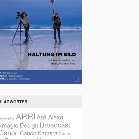
HLAGWÖRTER
ARRI
Arri Alexa
amorphot
Broadcast
kmagic Design
Canon
Canon Kamera
Canon