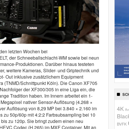
den letzten Wochen bei
WELT, der Schneeballschlacht-WM sowie bei neun
rmance-Produktionen. Darüber hinaus testeten
er, weitere Kameras, Slider- und Griptechnik und
oot- Out inklusive zusätzlichem Equipment
a (TNMD/Schnittpunkt Köln). Die Canon XF705
Nachfolger der XF300/305 in eine Liga ein, die
SC
nge Tradition haben. Im Innern arbeitet ein 1-
Megapixel nativer Sensor-Auflösung (4.268 ×
4K
tiver Auflösung von 8,29 MP bei 3.840 × 2.160 im
An
bis zu 50p/60p mit 4:2:2 Farbsubsampling bei 10
Blac
r bis zu 120p. Sie bringt zudem einen neu
BVFK
-HEVC Codec (H.265) im MXF Container. Mit an