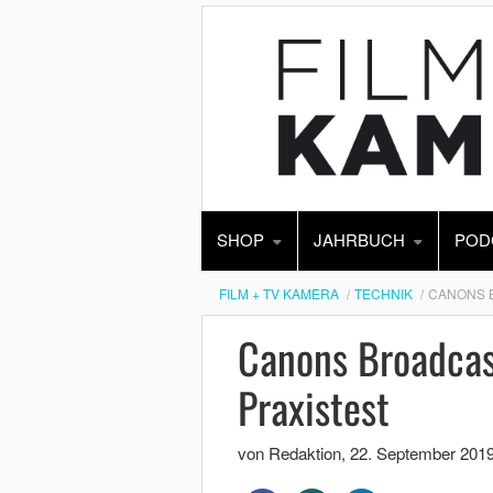
SHOP
JAHRBUCH
POD
FILM + TV KAMERA
TECHNIK
CANONS B
Canons Broadca
Praxistest
von Redaktion
,
22. September 201