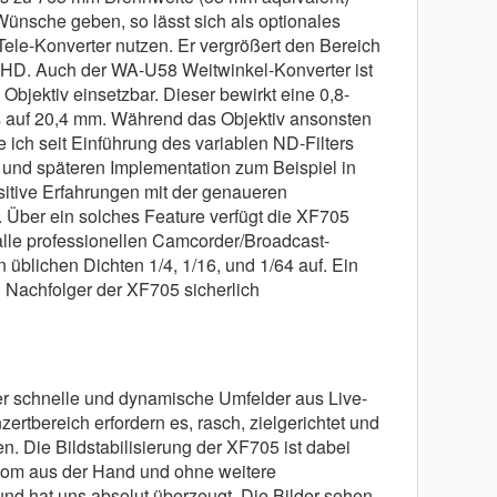
Wünsche geben, so lässt sich als optionales
ele-Konverter nutzen. Er vergrößert den Bereich
 HD. Auch der WA-U58 Weitwinkel-Konverter ist
 Objektiv einsetzbar. Dieser bewirkt eine 0,8-
s auf 20,4 mm. Während das Objektiv ansonsten
be ich seit Einführung des variablen ND-Filters
und späteren Implementation zum Beispiel in
sitive Erfahrungen mit der genaueren
 Über ein solches Feature verfügt die XF705
alle professionellen Camcorder/Broadcast-
 üblichen Dichten 1/4, 1/16, und 1/64 auf. Ein
n Nachfolger der XF705 sicherlich
er schnelle und dynamische Umfelder aus Live-
rtbereich erfordern es, rasch, zielgerichtet und
nen. Die Bildstabilisierung der XF705 ist dabei
om aus der Hand und ohne weitere
und hat uns absolut überzeugt. Die Bilder sehen