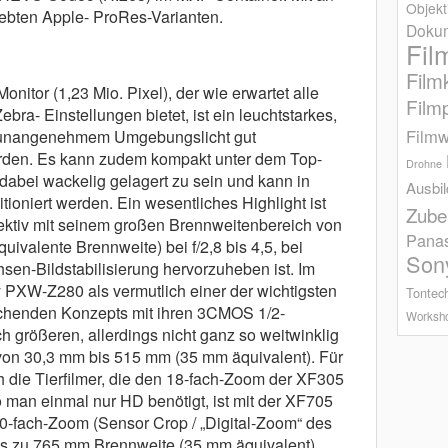
Objekt
iebten Apple- ProRes-Varianten.
Dokum
Fil
Film
nitor (1,23 Mio. Pixel), der wie erwartet alle
Film
bra- Einstellungen bietet, ist ein leuchtstarkes,
Filmw
iel unangenehmem Umgebungslicht gut
rden. Es kann zudem kompakt unter dem Top-
Drohne
dabei wackelig gelagert zu sein und kann in
Ausbi
tioniert werden. Ein wesentliches Highlight ist
Zube
ktiv mit seinem großen Brennweitenbereich von
Pana
valente Brennweite) bei f/2,8 bis 4,5, bei
Son
en-Bildstabilisierung hervorzuheben ist. Im
 PXW-Z280 als vermutlich einer der wichtigsten
Tontec
ichenden Konzepts mit ihren 3CMOS 1/2-
Worksh
h größeren, allerdings nicht ganz so weitwinklig
von 30,3 mm bis 515 mm (35 mm äquivalent). Für
h die Tierfilmer, die den 18-fach-Zoom der XF305
o man einmal nur HD benötigt, ist mit der XF705
fach-Zoom (Sensor Crop / „Digital-Zoom“ des
bis zu 765 mm Brennweite (35 mm äquivalent)