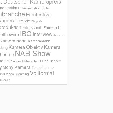
Deutscher Kamerapreis
iv
entarfilm
Dokumentation
Editor
mbranche
Filmfestival
kamera
Filmlicht
Filmpreis
produktion
Filmschnitt
Filmtechnik
IBC
Interview
ettbewerb
Kamera
Kameramann
Kameramann
Kamera Objektiv
Kamera
ldung
NAB Show
hör
LED
sonic
Red
Schnitt
Postproduktion
Recht
y
Sony Kamera
Tonaufnahme
Vollformat
hnik
Video Streaming
op
Zeiss