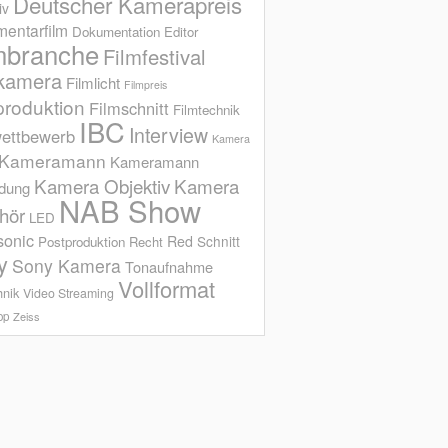
Deutscher Kamerapreis
iv
entarfilm
Dokumentation
Editor
mbranche
Filmfestival
kamera
Filmlicht
Filmpreis
produktion
Filmschnitt
Filmtechnik
IBC
Interview
ettbewerb
Kamera
Kameramann
Kameramann
Kamera Objektiv
Kamera
ldung
NAB Show
hör
LED
sonic
Red
Schnitt
Postproduktion
Recht
y
Sony Kamera
Tonaufnahme
Vollformat
hnik
Video Streaming
op
Zeiss