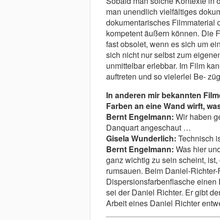
Sobald man solche Kontexte in de
man unendlich vielfältiges dokum
dokumentarisches Filmmaterial o
kompetent äußern können. Die 
fast obsolet, wenn es sich um e
sich nicht nur selbst zum eigenen
unmittelbar erlebbar. Im Film k
auftreten und so vielerlei Be- zü
In anderen mir bekannten Filme
Farben an eine Wand wirft, was 
Bernt Engelmann:
Wir haben ge
Danquart angeschaut …
Gisela Wunderlich:
Technisch ist
Bernt Engelmann:
Was hier und 
ganz wichtig zu sein scheint, ist,
rumsauen. Beim Daniel-Richter-
Dispersionsfarbenflasche einen P
sei der Daniel Richter. Er gibt 
Arbeit eines Daniel Richter entwe