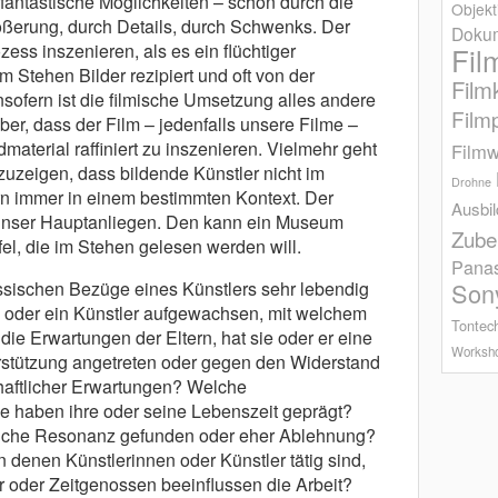
m fantastische Möglichkeiten – schon durch die
Objekt
ößerung, durch Details, durch Schwenks. Der
Dokum
ss inszenieren, als es ein flüchtiger
Fil
Stehen Bilder rezipiert und oft von der
Film
Insofern ist die filmische Umsetzung alles andere
Film
aber, dass der Film – jedenfalls unsere Filme –
dmaterial raffiniert zu inszenieren. Vielmehr geht
Filmw
uzeigen, dass bildende Künstler nicht im
Drohne
rn immer in einem bestimmten Kontext. Der
Ausbi
t unser Hauptanliegen. Den kann ein Museum
Zube
afel, die im Stehen gelesen werden will.
Pana
̈ssischen Bezüge eines Künstlers sehr lebendig
Son
in oder ein Künstler aufgewachsen, mit welchem
Tontec
ie Erwartungen der Eltern, hat sie oder er eine
Worksh
erstützung angetreten oder gegen den Widerstand
chaftlicher Erwartungen? Welche
e haben ihre oder seine Lebenszeit geprägt?
entliche Resonanz gefunden oder eher Ablehnung?
 denen Künstlerinnen oder Künstler tätig sind,
r oder Zeitgenossen beeinflussen die Arbeit?