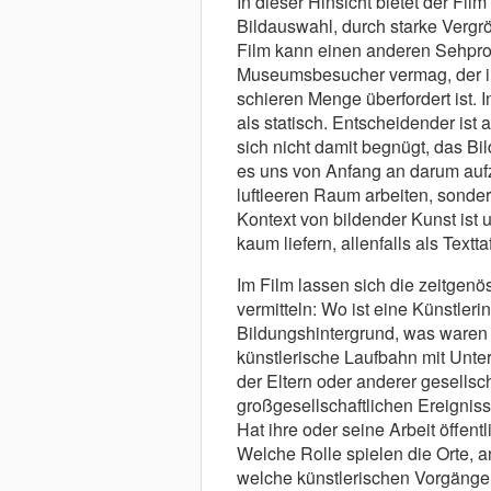
In dieser Hinsicht bietet der Fil
Bildauswahl, durch starke Vergr
Film kann einen anderen Sehproze
Museumsbesucher vermag, der im 
schieren Menge überfordert ist. 
als statisch. Entscheidender ist 
sich nicht damit begnügt, das Bil
es uns von Anfang an darum aufz
luftleeren Raum arbeiten, sonde
Kontext von bildender Kunst is
kaum liefern, allenfalls als Textt
Im Film lassen sich die zeitgeno
vermitteln: Wo ist eine Künstler
Bildungshintergrund, was waren d
künstlerische Laufbahn mit Unt
der Eltern oder anderer gesells
großgesellschaftlichen Ereigniss
Hat ihre oder seine Arbeit öff
Welche Rolle spielen die Orte, an
welche künstlerischen Vorgänge