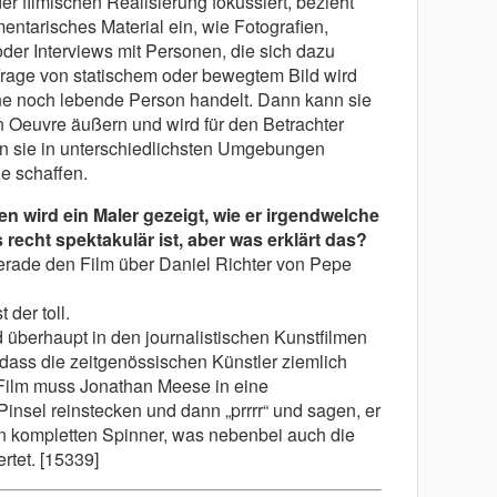
r filmischen Realisierung fokussiert, bezieht
entarisches Material ein, wie Fotografien,
der Interviews mit Personen, die sich dazu
Frage von statischem oder bewegtem Bild wird
ine noch lebende Person handelt. Dann kann sie
 Oeuvre äußern und wird für den Betrachter
ann sie in unterschiedlichsten Umgebungen
ge schaffen.
n wird ein Maler gezeigt, wie er irgendwelche
recht spektakulär ist, aber was erklärt das?
rade den Film über Daniel Richter von Pepe
 der toll.
überhaupt in den journalistischen Kunstfilmen
 dass die zeitgenössischen Künstler ziemlich
Film muss Jonathan Meese in eine
insel reinstecken und dann „prrrr“ und sagen, er
den kompletten Spinner, was nebenbei auch die
rtet. [15339]