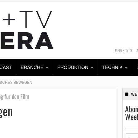
MEIN KONTO
CAST
BRANCHE
PRODUKTION
TECHNIK
ISCHES BEWEGEN
WE
g für den Film
gen
Abon
Week