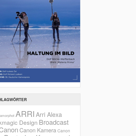
HLAGWÖRTER
ARRI
Arri Alexa
amorphot
Broadcast
kmagic Design
Canon
Canon Kamera
Canon