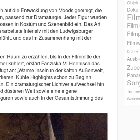
Objekt
Dokum
ch auf die Entwicklung von Moods geeinigt, die
Fil
n, passend zur Dramaturgie. Jeder Figur wurden
flossen in Kostüm und Szenenbild ein. Das Art
Film
rarbeitete intensiv mit den Ludwigsburger
Film
nfühlt, und das im Zusammenhang mit der
Filmw
Drohne
en Raum zu erzählen, bis in der Filmmitte der
Ausbi
er kühler“, erklärt Fanziska M. Hoenisch das
Zube
ügt an: „Warme Inseln in der kalten Außenwelt,
Pana
rlieren. Kühle Highlights schon zu Beginn
Son
n. Ein dramaturgischer Lichtverlaufwechsel hin
nd düsteren Welt sowie eine eigene
Tontec
Figuren sowie auch in der Gesamtstimmung des
Worksh