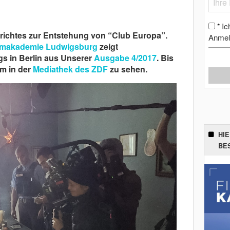
Ic
*
erichtes zur Entstehung von “Club Europa”.
Anmel
lmakademie Ludwigsburg
zeigt
gs in Berlin aus Unserer
Ausgabe 4/2017
. Bis
lm in der
Mediathek des ZDF
zu sehen.
HI
BE