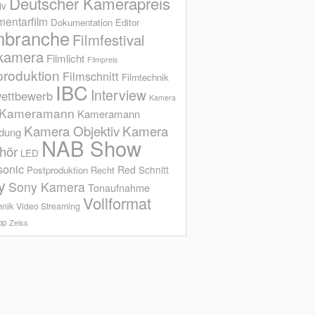
Deutscher Kamerapreis
iv
entarfilm
Dokumentation
Editor
mbranche
Filmfestival
kamera
Filmlicht
Filmpreis
produktion
Filmschnitt
Filmtechnik
IBC
Interview
ettbewerb
Kamera
Kameramann
Kameramann
Kamera Objektiv
Kamera
ldung
NAB Show
hör
LED
sonic
Red
Schnitt
Postproduktion
Recht
y
Sony Kamera
Tonaufnahme
Vollformat
hnik
Video Streaming
op
Zeiss