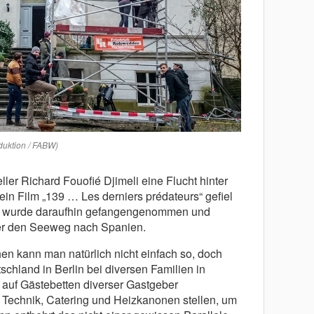
oduktion / FABW)
ller Richard Fouofié Djimeli eine Flucht hinter
sein Film „139 … Les derniers prédateurs“ gefiel
er wurde daraufhin gefangengenommen und
über den Seeweg nach Spanien.
en kann man natürlich nicht einfach so, doch
hland in Berlin bei diversen Familien in
auf Gästebetten diverser Gastgeber
echnik, Catering und Heizkanonen stellen, um