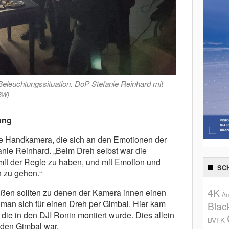
eleuchtungssituation. DoP Stefanie Reinhard mit
ABW)
ung
ive Handkamera, die sich an den Emotionen der
efanie Reinhard. „Beim Dreh selbst war die
mit der Regie zu haben, und mit Emotion und
SC
 zu gehen.“
4K
en sollten zu denen der Kamera innen einen
An
 man sich für einen Dreh per Gimbal. Hier kam
Blac
e in den DJI Ronin montiert wurde. Dies allein
BVFK
r den Gimbal war.