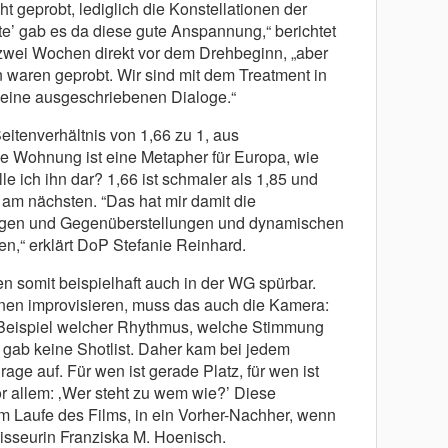
t geprobt, lediglich die Konstellationen der
te’ gab es da diese gute Anspannung,“ berichtet
zwei Wochen direkt vor dem Drehbeginn, „aber
 waren geprobt. Wir sind mit dem Treatment in
eine ausgeschriebenen Dialoge.“
eitenverhältnis von 1,66 zu 1, aus
e Wohnung ist eine Metapher für Europa, wie
le ich ihn dar? 1,66 ist schmaler als 1,85 und
 am nächsten. “Das hat mir damit die
agen und Gegenüberstellungen und dynamischen
n,“ erklärt DoP Stefanie Reinhard.
 somit beispielhaft auch in der WG spürbar.
nen improvisieren, muss das auch die Kamera:
m Beispiel welcher Rhythmus, welche Stimmung
es gab keine Shotlist. Daher kam bei jedem
age auf. Für wen ist gerade Platz, für wen ist
or allem: ‚Wer steht zu wem wie?’ Diese
m Laufe des Films, in ein Vorher-Nachher, wenn
gisseurin Franziska M. Hoenisch.