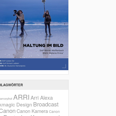
HLAGWÖRTER
ARRI
Arri Alexa
amorphot
Broadcast
kmagic Design
Canon
Canon Kamera
Canon