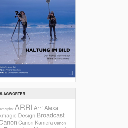
HLAGWÖRTER
ARRI
Arri Alexa
amorphot
Broadcast
kmagic Design
Canon
Canon Kamera
Canon