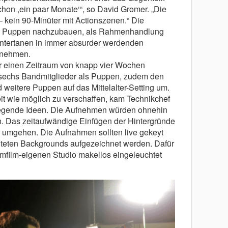
hon ,ein paar Monate‘“, so David Gromer. „Die
 – kein 90-Minüter mit Actionszenen.“ Die
als Puppen nachzubauen, als Rahmenhandlung
Untertanen in immer absurder werdenden
bnehmen.
r einen Zeitraum von knapp vier Wochen
sechs Bandmitglieder als Puppen, zudem den
weitere Puppen auf das Mittelalter-Setting um.
 wie möglich zu verschaffen, kam Technikchef
egende Ideen. Die Aufnehmen würden ohnehin
. Das zeitaufwändige Einfügen der Hintergründe
n umgehen. Die Aufnahmen sollten live gekeyt
eiteten Backgrounds aufgezeichnet werden. Dafür
film-eigenen Studio makellos eingeleuchtet