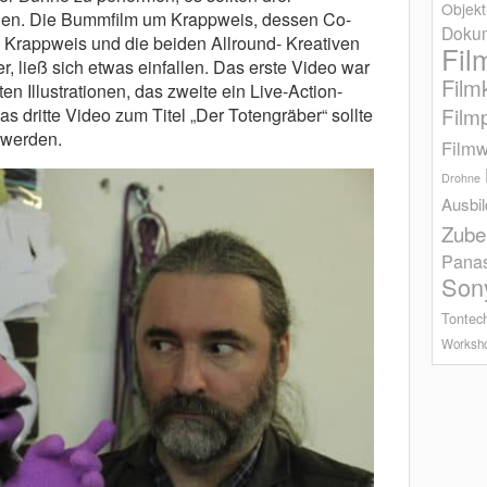
Objekt
den. Die Bummfilm um Krappweis, dessen Co-
Dokum
o Krappweis und die beiden Allround- Kreativen
Fil
 ließ sich etwas einfallen. Das erste Video war
Film
rten Illustrationen, das zweite ein Live-Action-
Film
 dritte Video zum Titel „Der Totengräber“ sollte
 werden.
Filmw
Drohne
Ausbi
Zube
Pana
Son
Tontec
Worksh