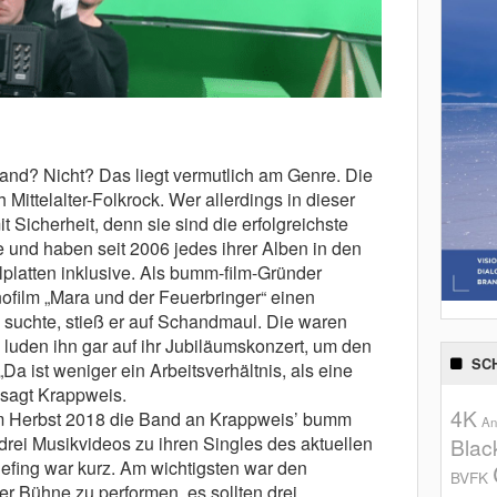
d? Nicht? Das liegt vermutlich am Genre. Die
 Mittelalter-Folkrock. Wer allerdings in dieser
t Sicherheit, denn sie sind die erfolgreichste
 und haben seit 2006 jedes ihrer Alben in den
lplatten inklusive. Als bumm-film-Gründer
ofilm „Mara und der Feuerbringer“ einen
g suchte, stieß er auf Schandmaul. Die waren
 luden ihn gar auf ihr Jubiläumskonzert, um den
SC
 ist weniger ein Arbeitsverhältnis, als eine
 sagt Krappweis.
4K
 im Herbst 2018 die Band an Krappweis’ bumm
An
drei Musikvideos zu ihren Singles des aktuellen
Blac
iefing war kurz. Am wichtigsten war den
BVFK
er Bühne zu performen, es sollten drei