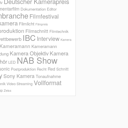
Deutscher Kamerapreis
iv
entarfilm
Dokumentation
Editor
mbranche
Filmfestival
kamera
Filmlicht
Filmpreis
produktion
Filmschnitt
Filmtechnik
IBC
Interview
ettbewerb
Kamera
Kameramann
Kameramann
Kamera Objektiv
Kamera
ldung
NAB Show
hör
LED
sonic
Red
Schnitt
Postproduktion
Recht
y
Sony Kamera
Tonaufnahme
Vollformat
hnik
Video Streaming
op
Zeiss