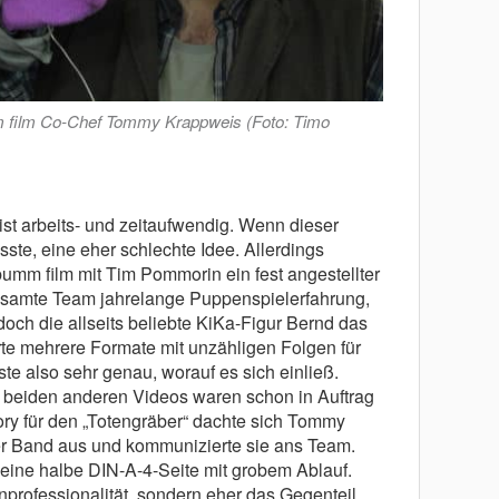
m film Co-Chef Tommy Krappweis (Foto: Timo
st arbeits- und zeitaufwendig. Wenn dieser
ste, eine eher schlechte Idee. Allerdings
bumm film mit Tim Pommorin ein fest angestellter
samte Team jahrelange Puppenspielerfahrung,
ch die allseits beliebte KiKa-Figur Bernd das
te mehrere Formate mit unzähligen Folgen für
e also sehr genau, worauf es sich einließ.
e beiden anderen Videos waren schon in Auftrag
y für den „Totengräber“ dachte sich Tommy
r Band aus und kommunizierte sie ans Team.
ine halbe DIN-A-4-Seite mit grobem Ablauf.
professionalität, sondern eher das Gegenteil.