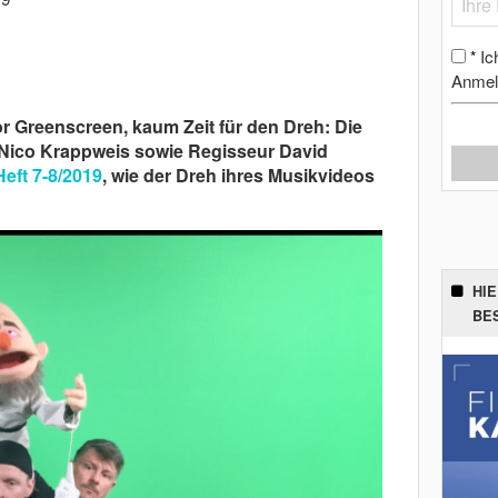
Ic
*
Anmel
 Greenscreen, kaum Zeit für den Dreh: Die
ico Krappweis sowie Regisseur David
eft 7-8/2019
, wie der Dreh ihres Musikvideos
HI
BE