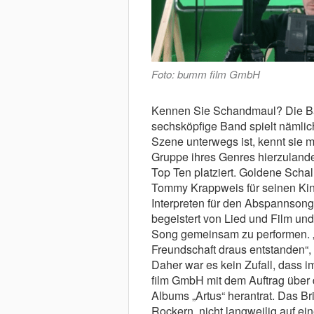
Foto: bumm film GmbH
Kennen Sie Schandmaul? Die Ban
sechsköpfige Band spielt nämlich
Szene unterwegs ist, kennt sie mi
Gruppe ihres Genres hierzulande
Top Ten platziert. Goldene Schal
Tommy Krappweis für seinen Kin
Interpreten für den Abspannson
begeistert von Lied und Film und
Song gemeinsam zu performen. „Da
Freundschaft draus entstanden“,
Daher war es kein Zufall, dass
film GmbH mit dem Auftrag über 
Albums „Artus“ herantrat. Das Br
Rockern, nicht langweilig auf ein