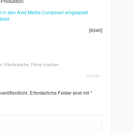
 Produktion.
kt in den Avid Media Composer eingespielt
lief.
[9340]
r
,
Filmbranche
,
Filme machen
Anzeige
eröffentlicht.
Erforderliche Felder sind mit
*