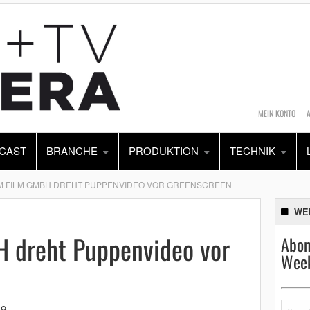
MEIN KONTO
CAST
BRANCHE
PRODUKTION
TECHNIK
 FILM GMBH DREHT PUPPENVIDEO VOR GREENSCREEN
WE
 dreht Puppenvideo vor
Abon
Week
19