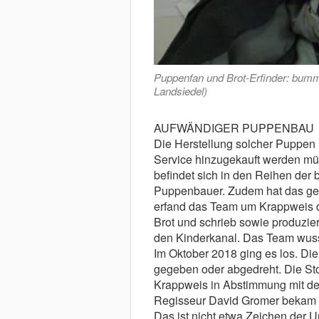
Puppenfan und Brot-Erfinder: bum
Landsiedel)
AUFWÄNDIGER PUPPENBAU
Die Herstellung solcher Puppen i
Service hinzugekauft werden müs
befindet sich in den Reihen der 
Puppenbauer. Zudem hat das ge
erfand das Team um Krappweis do
Brot und schrieb sowie produzier
den Kinderkanal. Das Team wusst
Im Oktober 2018 ging es los. Di
gegeben oder abgedreht. Die Stor
Krappweis in Abstimmung mit de
Regisseur David Gromer bekam e
Das ist nicht etwa Zeichen der Un