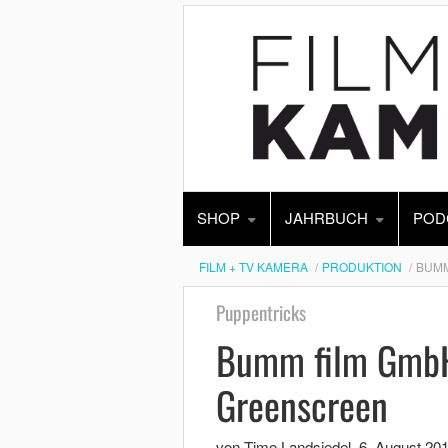
SHOP
JAHRBUCH
POD
FILM + TV KAMERA
PRODUKTION
BUMM
Puppentricks
Bumm film GmbH
Greenscreen
von Timo Landsiedel
,
6. August 20