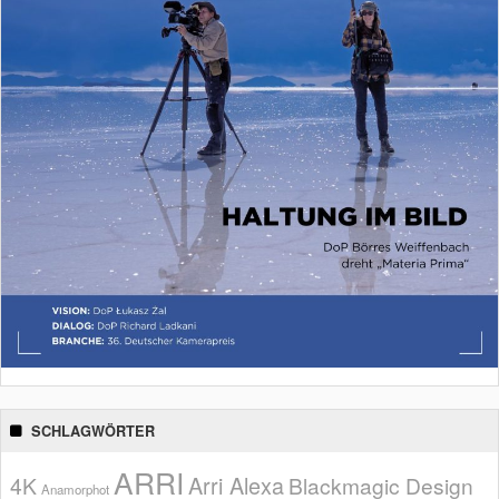
SCHLAGWÖRTER
ARRI
Arri Alexa
4K
Blackmagic Design
Anamorphot