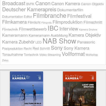
Broadcast
Canon
Canon Kamera
BVFK
Canon Objektiv
Deutscher Kamerapreis
Dokumentarfilm
Filmbranche
Filmfestival
Dokumentation
Editor
Filmkamera
Filmproduktion
Filmschnitt
Filmlicht
Filmpreis
IBC
Interview
Filmwettbewerb
Filmtechnik
Kamera Drohne
Kamera Objektiv
Kameramann
Kameramann Ausbildung
NAB Show
Kamera Zubehör
Panasonic
LED
Sony
Sony Kamera
Red
Schnitt
Postproduktion
Recht
Vollformat
Tonaufnahme
Tontechnik
Video Streaming
Workshop
Zeiss