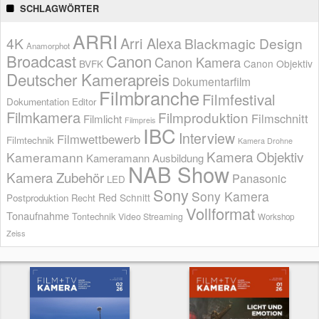
SCHLAGWÖRTER
ARRI
Arri Alexa
4K
Blackmagic Design
Anamorphot
Broadcast
Canon
Canon Kamera
BVFK
Canon Objektiv
Deutscher Kamerapreis
Dokumentarfilm
Filmbranche
Filmfestival
Dokumentation
Editor
Filmkamera
Filmproduktion
Filmschnitt
Filmlicht
Filmpreis
IBC
Interview
Filmwettbewerb
Filmtechnik
Kamera Drohne
Kamera Objektiv
Kameramann
Kameramann Ausbildung
NAB Show
Kamera Zubehör
Panasonic
LED
Sony
Sony Kamera
Red
Schnitt
Postproduktion
Recht
Vollformat
Tonaufnahme
Tontechnik
Video Streaming
Workshop
Zeiss