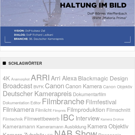
SCHLAGWÖRTER
ARRI
Arri Alexa
4K
Blackmagic Design
Anamorphot
Broadcast
Canon
Canon Kamera
BVFK
Canon Objektiv
Deutscher Kamerapreis
Dokumentarfilm
Filmbranche
Filmfestival
Dokumentation
Editor
Filmkamera
Filmproduktion
Filmschnitt
Filmlicht
Filmpreis
IBC
Interview
Filmwettbewerb
Filmtechnik
Kamera Drohne
Kamera Objektiv
Kameramann
Kameramann Ausbildung
NAB Show
Kamera Zubehör
Panasonic