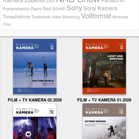
LED
Sony
Sony Kamera
Red
Schnitt
Postproduktion
Recht
Vollformat
Tonaufnahme
Tontechnik
Video Streaming
Workshop
Zeiss
FILM + TV KAMERA 02.2026
FILM + TV KAMERA 01.2026