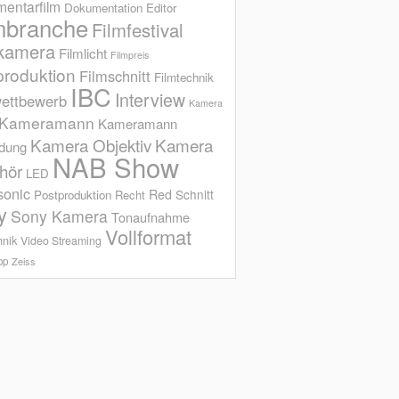
entarfilm
Dokumentation
Editor
mbranche
Filmfestival
kamera
Filmlicht
Filmpreis
produktion
Filmschnitt
Filmtechnik
IBC
Interview
ettbewerb
Kamera
Kameramann
Kameramann
Kamera Objektiv
Kamera
ldung
NAB Show
hör
LED
sonic
Red
Schnitt
Postproduktion
Recht
y
Sony Kamera
Tonaufnahme
Vollformat
hnik
Video Streaming
op
Zeiss