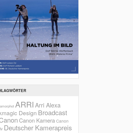
HLAGWÖRTER
ARRI
Arri Alexa
amorphot
Broadcast
kmagic Design
Canon
Canon Kamera
Canon
Deutscher Kamerapreis
iv