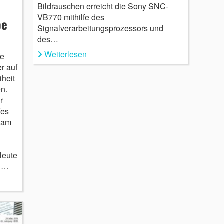
Bildrauschen erreicht die Sony SNC-
VB770 mithilfe des
be
Signalverarbeitungsprozessors und
des…
Weiterlesen
de
r auf
iheit
en.
r
fes
 am
leute
en…