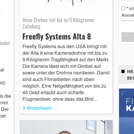
Ic
*
Anmel
Neue Drohne mit bis zu 9 Kilogramm
Zuladung
Freefly Systems Alta 8
inder
Freefly Systems aus den USA bringt mit
der Alta 8 eine Kameradrohne mit bis zu
9 Kilogramm Tragfähigkeit auf den Markt.
Die Kamera lässt sich mit Gimbal auf
al
HI
sowie unter der Drohne montieren. Damit
BE
sind auch Filmarbeiten nach oben
lt.
möglich. Eine Neigefähigkeit von bis zu
45 Grad erlaubt auch scharfe
ls die
Flugmanöver, ohne dass das Bild…
ramm
Weiterlesen
 Der
ber