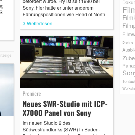
befördert wurde. Fry ist seit 1990 bei
Dokum
ng
Fil
Sony, hier hatte er unter anderem
S-
Führungspositionen wie Head of North…
Film
Weiterlesen
Film
Filmw
Drohne
Ausbi
nzeige
Zube
Pana
Son
Tontec
Worksh
Premiere
Neues SWR-Studio mit ICP-
X7000 Panel von Sony
Im neuen Studio 2 des
Südwestrundfunks (SWR) in Baden-