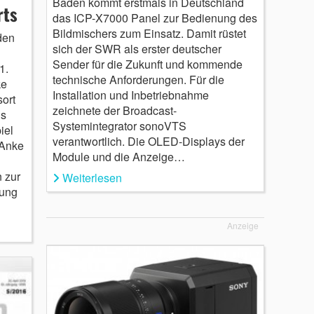
Baden kommt erstmals in Deutschland
rts
das ICP-X7000 Panel zur Bedienung des
Bildmischers zum Einsatz. Damit rüstet
den
sich der SWR als erster deutscher
Sender für die Zukunft und kommende
1.
technische Anforderungen. Für die
ke
Installation und Inbetriebnahme
ort
zeichnete der Broadcast-
us
Systemintegrator sonoVTS
iel
verantwortlich. Die OLED-Displays der
 Anke
Module und die Anzeige…
 zur
Weiterlesen
ung
Anzeige