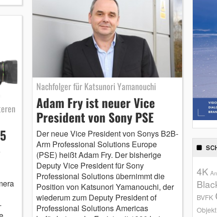
Nachfolger für Katsunori Yamanouchi
Adam Fry ist neuer Vice
teren
President von Sony PSE
75
Der neue Vice President von Sonys B2B-
Arm Professional Solutions Europe
SC
e
(PSE) heißt Adam Fry. Der bisherige
Deputy Vice President für Sony
4K
An
Professional Solutions übernimmt die
Blac
mera
Position von Katsunori Yamanouchi, der
wiederum zum Deputy President of
BVFK
-
Professional Solutions Americas
Objekt
e