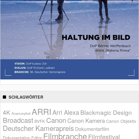
SCHLAGWÖRTER
ARRI
Arri Alexa
4K
Blackmagic Design
Anamorphot
Broadcast
Canon
Canon Kamera
BVFK
Canon Objektiv
Deutscher Kamerapreis
Dokumentarfilm
Filmbranche
Filmfestival
Dokumentation
Editor