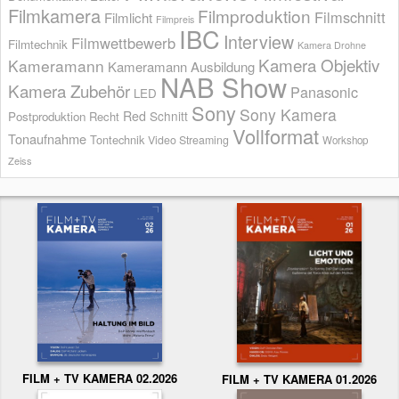
Filmkamera
Filmproduktion
Filmschnitt
Filmlicht
Filmpreis
IBC
Interview
Filmwettbewerb
Filmtechnik
Kamera Drohne
Kamera Objektiv
Kameramann
Kameramann Ausbildung
NAB Show
Kamera Zubehör
Panasonic
LED
Sony
Sony Kamera
Red
Schnitt
Postproduktion
Recht
Vollformat
Tonaufnahme
Tontechnik
Video Streaming
Workshop
Zeiss
FILM + TV KAMERA 02.2026
FILM + TV KAMERA 01.2026