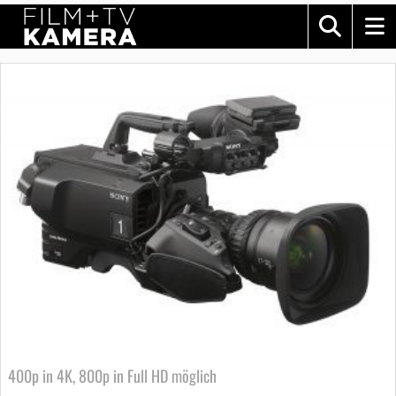
400p in 4K, 800p in Full HD möglich