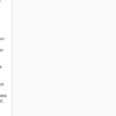
iv-
an
h
nd
 des
F,