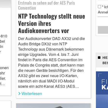
Erstmals zu sehen auf der AES Paris
Ic
*
Convention
Anmel
NTP Technology stellt neue
Version ihres
Audiokonverters vor
-810
Der Audiokonverter DAD AX32 und die
bei
Audio Bridge DX32 von NTP
ln
Technology aus Dänemark bekommen
r
einige Upgrades. Vom 4. bis 7. Juni
HI
findet in Paris die AES Convention im
BE
Palais de Congrès statt, dort kann man
lionen
die neuen Geräte besichtigen. Für den
ehr
AX32 gibt es zwei neue I/O-Karten,
ler.
nämlich ein dual MADI I/O-Modul
nt…
sowie ein acht-Kanal AES3 (AES…
Weiterlesen