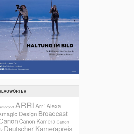
HLAGWÖRTER
ARRI
Arri Alexa
amorphot
Broadcast
kmagic Design
Canon
Canon Kamera
Canon
Deutscher Kamerapreis
iv