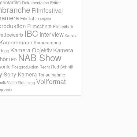
entarfilm
Dokumentation
Editor
mbranche
Filmfestival
kamera
Filmlicht
Filmpreis
produktion
Filmschnitt
Filmtechnik
IBC
Interview
ettbewerb
Kamera
Kameramann
Kameramann
Kamera Objektiv
Kamera
ldung
NAB Show
hör
LED
sonic
Red
Schnitt
Postproduktion
Recht
y
Sony Kamera
Tonaufnahme
Vollformat
hnik
Video Streaming
op
Zeiss