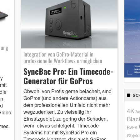
tung
Integration von GoPro-Material in
professionelle Workflows ermöglichen
SyncBac Pro: Ein Timecode-
ey
Generator für GoPros
mit
Obwohl von Profis gerne belächelt, sind
die
SC
GoPros (und andere Actioncams) aus
in
dem professionellen Umfeld nicht mehr
rd
4K
wegzudenken. Zu vielseitig ihr
Video
An
Blac
Einsatzgebiet, zu gering der Schaden,
wenn etwas schiefgeht. Timecode
ames
BVFK
Systems hat mit SyncBac Pro ein
Objekt
Timecode-Konzept, das auch GoPros