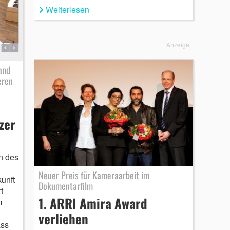
Weiterlesen
Anzeige
and
eren
zer
n des
Neuer Preis für Kameraarbeit im
unft
Dokumentarfilm
t
1. ARRI Amira Award
m
verliehen
ass