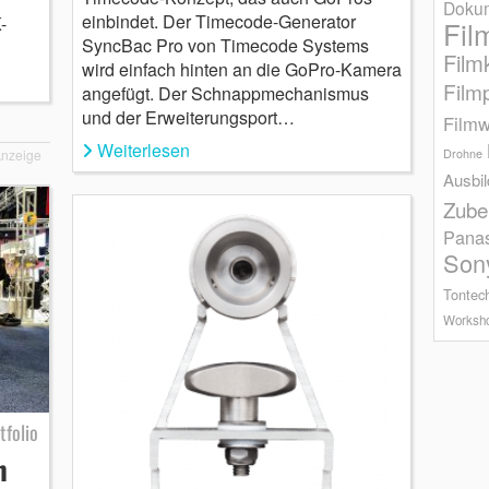
Dokum
einbindet. Der Timecode-Generator
-
Fil
SyncBac Pro von Timecode Systems
Film
wird einfach hinten an die GoPro-Kamera
Film
angefügt. Der Schnappmechanismus
und der Erweiterungsport…
Filmw
Weiterlesen
nzeige
Drohne
Ausbi
Zube
Pana
Son
Tontec
Worksh
tfolio
h