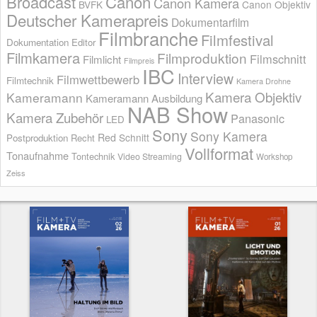
Broadcast
Canon
Canon Kamera
BVFK
Canon Objektiv
Deutscher Kamerapreis
Dokumentarfilm
Filmbranche
Filmfestival
Dokumentation
Editor
Filmkamera
Filmproduktion
Filmschnitt
Filmlicht
Filmpreis
IBC
Interview
Filmwettbewerb
Filmtechnik
Kamera Drohne
Kamera Objektiv
Kameramann
Kameramann Ausbildung
NAB Show
Kamera Zubehör
Panasonic
LED
Sony
Sony Kamera
Red
Schnitt
Postproduktion
Recht
Vollformat
Tonaufnahme
Tontechnik
Video Streaming
Workshop
Zeiss