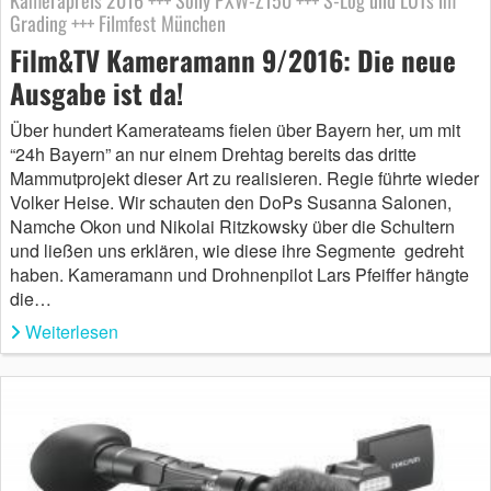
Kamerapreis 2016 +++ Sony PXW-Z150 +++ S-Log und LUTs im
Grading +++ Filmfest München
Film&TV Kameramann 9/2016: Die neue
Ausgabe ist da!
Über hundert Kamerateams fielen über Bayern her, um mit
“24h Bayern” an nur einem Drehtag bereits das dritte
Mammutprojekt dieser Art zu realisieren. Regie führte wieder
Volker Heise. Wir schauten den DoPs Susanna Salonen,
Namche Okon und Nikolai Ritzkowsky über die Schultern
und ließen uns erklären, wie diese ihre Segmente gedreht
haben. Kameramann und Drohnenpilot Lars Pfeiffer hängte
die…
Weiterlesen