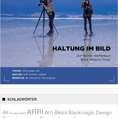
SCHLAGWÖRTER
ARRI
Arri Alexa
4K
Blackmagic Design
Anamorphot