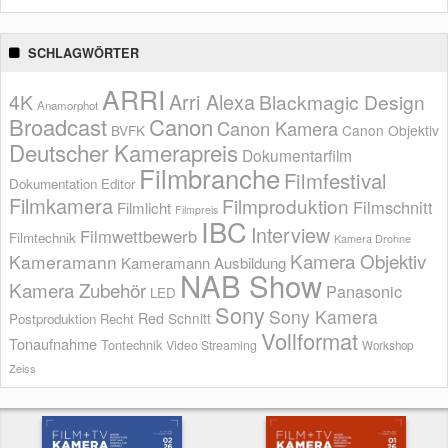
SCHLAGWÖRTER
ARRI
Arri Alexa
4K
Blackmagic Design
Anamorphot
Broadcast
Canon
Canon Kamera
BVFK
Canon Objektiv
Deutscher Kamerapreis
Dokumentarfilm
Filmbranche
Filmfestival
Dokumentation
Editor
Filmkamera
Filmproduktion
Filmschnitt
Filmlicht
Filmpreis
IBC
Interview
Filmwettbewerb
Filmtechnik
Kamera Drohne
Kamera Objektiv
Kameramann
Kameramann Ausbildung
NAB Show
Kamera Zubehör
Panasonic
LED
Sony
Sony Kamera
Red
Schnitt
Postproduktion
Recht
Vollformat
Tonaufnahme
Tontechnik
Video Streaming
Workshop
Zeiss