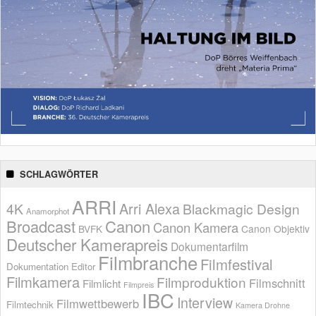
SCHLAGWÖRTER
ARRI
Arri Alexa
4K
Blackmagic Design
Anamorphot
Broadcast
Canon
Canon Kamera
BVFK
Canon Objektiv
Deutscher Kamerapreis
Dokumentarfilm
Filmbranche
Filmfestival
Dokumentation
Editor
Filmkamera
Filmproduktion
Filmschnitt
Filmlicht
Filmpreis
IBC
Interview
Filmwettbewerb
Filmtechnik
Kamera Drohne