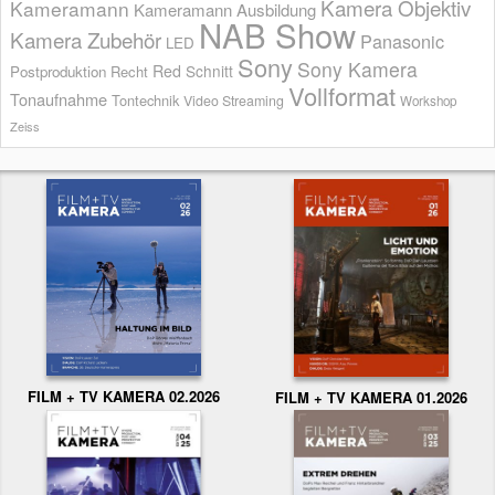
Kamera Objektiv
Kameramann
Kameramann Ausbildung
NAB Show
Kamera Zubehör
Panasonic
LED
Sony
Sony Kamera
Red
Schnitt
Postproduktion
Recht
Vollformat
Tonaufnahme
Tontechnik
Video Streaming
Workshop
Zeiss
FILM + TV KAMERA 02.2026
FILM + TV KAMERA 01.2026