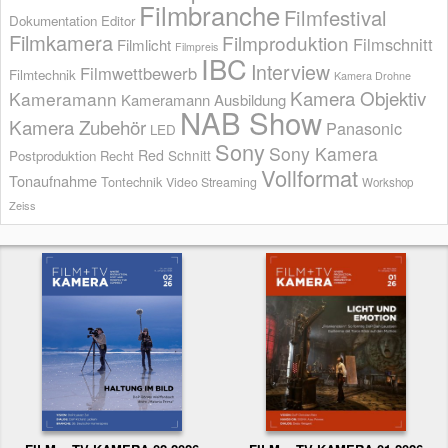
Filmbranche
Filmfestival
Dokumentation
Editor
Filmkamera
Filmproduktion
Filmschnitt
Filmlicht
Filmpreis
IBC
Interview
Filmwettbewerb
Filmtechnik
Kamera Drohne
Kamera Objektiv
Kameramann
Kameramann Ausbildung
NAB Show
Kamera Zubehör
Panasonic
LED
Sony
Sony Kamera
Red
Schnitt
Postproduktion
Recht
Vollformat
Tonaufnahme
Tontechnik
Video Streaming
Workshop
Zeiss