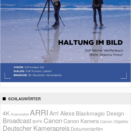
SCHLAGWÖRTER
ARRI
Arri Alexa
4K
Blackmagic Design
Anamorphot
Broadcast
Canon
Canon Kamera
BVFK
Canon Objektiv
Deutscher Kamerapreis
Dokumentarfilm