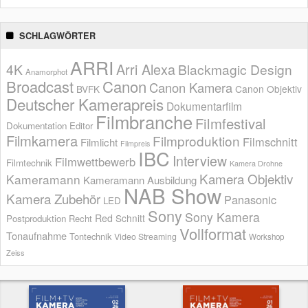
SCHLAGWÖRTER
ARRI
Arri Alexa
4K
Blackmagic Design
Anamorphot
Broadcast
Canon
Canon Kamera
BVFK
Canon Objektiv
Deutscher Kamerapreis
Dokumentarfilm
Filmbranche
Filmfestival
Dokumentation
Editor
Filmkamera
Filmproduktion
Filmschnitt
Filmlicht
Filmpreis
IBC
Interview
Filmwettbewerb
Filmtechnik
Kamera Drohne
Kamera Objektiv
Kameramann
Kameramann Ausbildung
NAB Show
Kamera Zubehör
Panasonic
LED
Sony
Sony Kamera
Red
Schnitt
Postproduktion
Recht
Vollformat
Tonaufnahme
Tontechnik
Video Streaming
Workshop
Zeiss