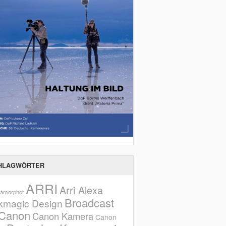
HLAGWÖRTER
ARRI
Arri Alexa
amorphot
Broadcast
kmagic Design
Canon
Canon Kamera
Canon