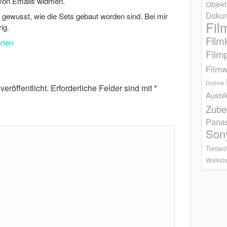
 von Emails widmen.
Objekt
Dokum
 gewusst, wie die Sets gebaut worden sind. Bei mir
Fil
ig.
Film
rten
Film
Filmw
Drohne
eröffentlicht.
Erforderliche Felder sind mit
*
Ausbi
Zube
Pana
Son
Tontec
Worksh