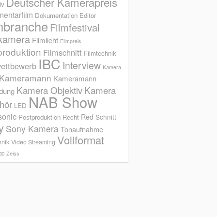
Deutscher Kamerapreis
iv
entarfilm
Dokumentation
Editor
mbranche
Filmfestival
kamera
Filmlicht
Filmpreis
produktion
Filmschnitt
Filmtechnik
IBC
Interview
ettbewerb
Kamera
Kameramann
Kameramann
Kamera Objektiv
Kamera
ldung
NAB Show
hör
LED
sonic
Red
Schnitt
Postproduktion
Recht
y
Sony Kamera
Tonaufnahme
Vollformat
hnik
Video Streaming
op
Zeiss