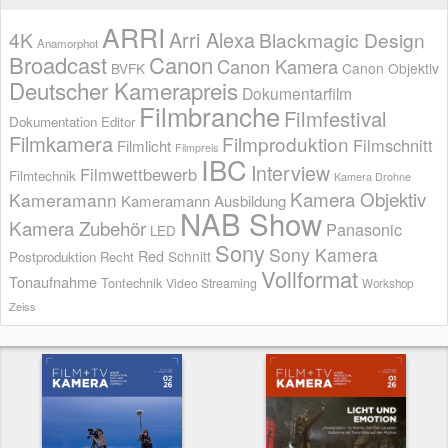
ARRI
Arri Alexa
4K
Blackmagic Design
Anamorphot
Broadcast
Canon
Canon Kamera
BVFK
Canon Objektiv
Deutscher Kamerapreis
Dokumentarfilm
Filmbranche
Filmfestival
Dokumentation
Editor
Filmkamera
Filmproduktion
Filmschnitt
Filmlicht
Filmpreis
IBC
Interview
Filmwettbewerb
Filmtechnik
Kamera Drohne
Kamera Objektiv
Kameramann
Kameramann Ausbildung
NAB Show
Kamera Zubehör
Panasonic
LED
Sony
Sony Kamera
Red
Schnitt
Postproduktion
Recht
Vollformat
Tonaufnahme
Tontechnik
Video Streaming
Workshop
Zeiss