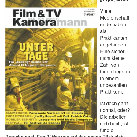
Viele
Medienschaff
ende haben
als
Praktikanten
angefangen.
Eine sicher
nicht kleine
Zahl von
ihnen begann
in einem
unbezahlten
Praktikum.
Ist doch ganz
normal, oder?
Die arbeiten
sich hoch, ist
für die
Branche egal. Echt? Was uns auf den ersten Blick nicht