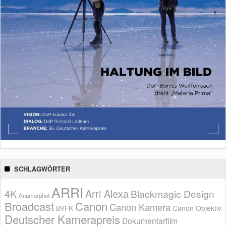
SCHLAGWÖRTER
ARRI
Arri Alexa
4K
Blackmagic Design
Anamorphot
Broadcast
Canon
Canon Kamera
BVFK
Canon Objektiv
Deutscher Kamerapreis
Dokumentarfilm