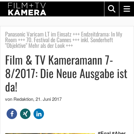
Panasonic Varicam LT im Einsatz +++ Endzeitdrama: In My
Room +++ 70. Festival de Cannes +++ inkl. Sonderheft
"Objektive" Mehr als der Look +++
Film & TV Kameramann 7-
8/2017: Die Neue Ausgabe ist
da!
von Redaktion
,
21. Juni 2017
#Egal #Aber