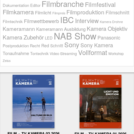
Filmbranche
Filmfestival
Dokumentation
Editor
Filmkamera
Filmproduktion
Filmschnitt
Filmlicht
Filmpreis
IBC
Interview
Filmwettbewerb
Filmtechnik
Kamera Drohne
Kamera Objektiv
Kameramann
Kameramann Ausbildung
NAB Show
Kamera Zubehör
Panasonic
LED
Sony
Sony Kamera
Red
Schnitt
Postproduktion
Recht
Vollformat
Tonaufnahme
Tontechnik
Video Streaming
Workshop
Zeiss
FILM + TV KAMERA 02.2026
FILM + TV KAMERA 01.2026