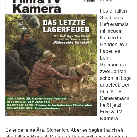
heute halten
Sie dieses
Heft erstmals
mit neuem
Namen in
Händen. Wir
haben es
beim
Relaunch vor
zwei Jahren
schon im Logo
angelegt. Der
Film & TV
Kameramann
heißt jetzt
Film & TV
Kamera
.
Es endet eine Ära. Sicherlich. Aber es beginnt auch ein
überfälliger Wandel. Der neue Name soll auch ein Signal