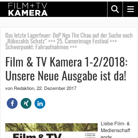
Das letzte Lagerfeuer: DoP Ngo The Chau auf der Suche nach
„Rübezahls Schatz“ +++ 25. Camerimage Festival +++
Schwerpunkt: Fahraufnahmen +++
Film & TV Kamera 1-2/2018:
Unsere Neue Ausgabe ist da!
von Redaktion
,
22. Dezember 2017
Liebe Film- &
Medienschaff
ende,