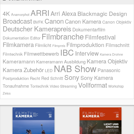
ARRI
Arri Alexa
4K
Blackmagic Design
Anamorphot
Broadcast
Canon
Canon Kamera
BVFK
Canon Objektiv
Deutscher Kamerapreis
Dokumentarfilm
Filmbranche
Filmfestival
Dokumentation
Editor
Filmkamera
Filmproduktion
Filmschnitt
Filmlicht
Filmpreis
IBC
Interview
Filmwettbewerb
Filmtechnik
Kamera Drohne
Kamera Objektiv
Kameramann
Kameramann Ausbildung
NAB Show
Kamera Zubehör
Panasonic
LED
Sony
Sony Kamera
Red
Schnitt
Postproduktion
Recht
Vollformat
Tonaufnahme
Tontechnik
Video Streaming
Workshop
Zeiss