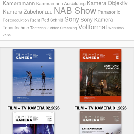
Kamera Objektiv
Kameramann
Kameramann Ausbildung
NAB Show
Kamera Zubehör
Panasonic
LED
Sony
Sony Kamera
Red
Schnitt
Postproduktion
Recht
Vollformat
Tonaufnahme
Tontechnik
Video Streaming
Workshop
Zeiss
FILM + TV KAMERA 02.2026
FILM + TV KAMERA 01.2026