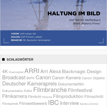
SCHLAGWÖRTER
ARRI
Arri Alexa
4K
Blackmagic Design
Anamorphot
Broadcast
Canon
Canon Kamera
BVFK
Canon Objektiv
Deutscher Kamerapreis
Dokumentarfilm
Filmbranche
Filmfestival
Dokumentation
Editor
Filmkamera
Filmproduktion
Filmschnitt
Filmlicht
Filmpreis
IBC
Interview
Filmwettbewerb
Filmtechnik
Kamera Drohne