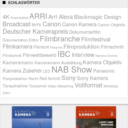
SCHLAGWÖRTER
ARRI
Arri Alexa
4K
Blackmagic Design
Anamorphot
Broadcast
Canon
Canon Kamera
BVFK
Canon Objektiv
Deutscher Kamerapreis
Dokumentarfilm
Filmbranche
Filmfestival
Dokumentation
Editor
Filmkamera
Filmproduktion
Filmschnitt
Filmlicht
Filmpreis
IBC
Interview
Filmwettbewerb
Filmtechnik
Kamera Drohne
Kamera Objektiv
Kameramann
Kameramann Ausbildung
NAB Show
Kamera Zubehör
Panasonic
LED
Sony
Sony Kamera
Red
Schnitt
Postproduktion
Recht
Vollformat
Tonaufnahme
Tontechnik
Video Streaming
Workshop
Zeiss