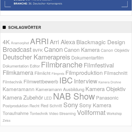
SCHLAGWÖRTER
ARRI
Arri Alexa
4K
Blackmagic Design
Anamorphot
Broadcast
Canon
Canon Kamera
BVFK
Canon Objektiv
Deutscher Kamerapreis
Dokumentarfilm
Filmbranche
Filmfestival
Dokumentation
Editor
Filmkamera
Filmproduktion
Filmschnitt
Filmlicht
Filmpreis
IBC
Interview
Filmwettbewerb
Filmtechnik
Kamera Drohne
Kamera Objektiv
Kameramann
Kameramann Ausbildung
NAB Show
Kamera Zubehör
Panasonic
LED
Sony
Sony Kamera
Red
Schnitt
Postproduktion
Recht
Vollformat
Tonaufnahme
Tontechnik
Video Streaming
Workshop
Zeiss