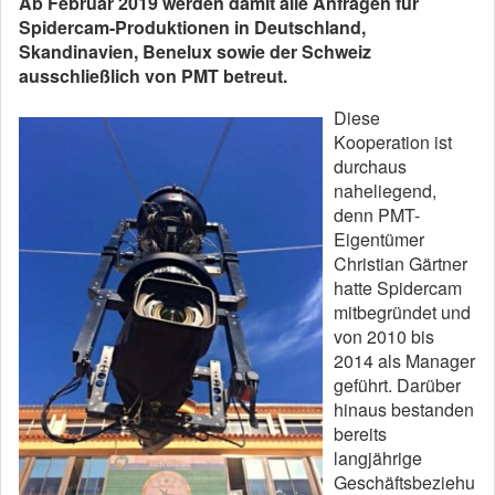
Ab Februar 2019 werden damit alle Anfragen für
Spidercam-Produktionen in Deutschland,
Skandinavien, Benelux sowie der Schweiz
ausschließlich von PMT betreut.
Diese
Kooperation ist
durchaus
naheliegend,
denn PMT-
Eigentümer
Christian Gärtner
hatte Spidercam
mitbegründet und
von 2010 bis
2014 als Manager
geführt. Darüber
hinaus bestanden
bereits
langjährige
Geschäftsbeziehu