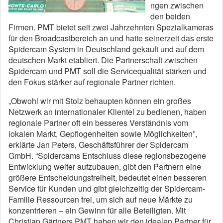
ngen zwischen
den beiden
Firmen. PMT bietet seit zwei Jahrzehnten Spezialkameras
für den Broadcastbereich an und hatte seinerzeit das erste
Spidercam System in Deutschland gekauft und auf dem
deutschen Markt etabliert. Die Partnerschaft zwischen
Spidercam und PMT soll die Servicequalität stärken und
den Fokus stärker auf regionale Partner richten.
„Obwohl wir mit Stolz behaupten können ein großes
Netzwerk an internationaler Klientel zu bedienen, haben
regionale Partner oft ein besseres Verständnis vom
lokalen Markt, Gepflogenheiten sowie Möglichkeiten”,
erklärte Jan Peters, Geschäftsführer der Spidercam
GmbH. “Spidercams Entschluss diese regionsbezogene
Entwicklung weiter aufzubauen, gibt den Partnern eine
größere Entscheidungsfreiheit, bedeutet einen besseren
Service für Kunden und gibt gleichzeitig der Spidercam-
Familie Ressourcen frei, um sich auf neue Märkte zu
konzentrieren – ein Gewinn für alle Beteiligten. Mit
Christian Gärtners PMT haben wir den idealen Partner für