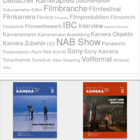
Dokumentarfilm
Filmbranche
Filmfestival
Dokumentation
Editor
Filmkamera
Filmproduktion
Filmschnitt
Filmlicht
Filmpreis
IBC
Interview
Filmwettbewerb
Filmtechnik
Kamera Drohne
Kamera Objektiv
Kameramann
Kameramann Ausbildung
NAB Show
Kamera Zubehör
Panasonic
LED
Sony
Sony Kamera
Red
Schnitt
Postproduktion
Recht
Vollformat
Tonaufnahme
Tontechnik
Video Streaming
Workshop
Zeiss