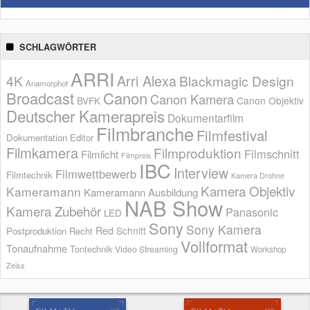
SCHLAGWÖRTER
ARRI
Arri Alexa
4K
Blackmagic Design
Anamorphot
Broadcast
Canon
Canon Kamera
BVFK
Canon Objektiv
Deutscher Kamerapreis
Dokumentarfilm
Filmbranche
Filmfestival
Dokumentation
Editor
Filmkamera
Filmproduktion
Filmschnitt
Filmlicht
Filmpreis
IBC
Interview
Filmwettbewerb
Filmtechnik
Kamera Drohne
Kamera Objektiv
Kameramann
Kameramann Ausbildung
NAB Show
Kamera Zubehör
Panasonic
LED
Sony
Sony Kamera
Red
Schnitt
Postproduktion
Recht
Vollformat
Tonaufnahme
Tontechnik
Video Streaming
Workshop
Zeiss