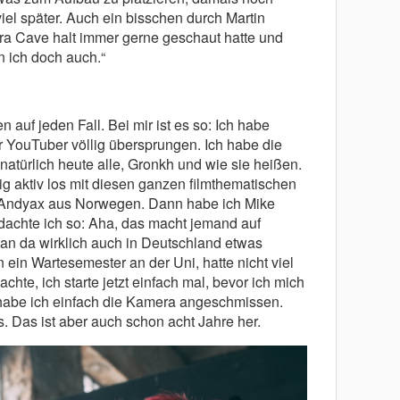
viel später. Auch ein bisschen durch Martin
era Cave halt immer gerne geschaut hatte und
 ich doch auch.“
n auf jeden Fall. Bei mir ist es so: Ich habe
r YouTuber völlig übersprungen. Ich habe die
natürlich heute alle, Gronkh und wie sie heißen.
tig aktiv los mit diesen ganzen filmthematischen
 Andyax aus Norwegen. Dann habe ich Mike
dachte ich so: Aha, das macht jemand auf
man da wirklich auch in Deutschland etwas
n ein Wartesemester an der Uni, hatte nicht viel
chte, ich starte jetzt einfach mal, bevor ich mich
habe ich einfach die Kamera angeschmissen.
. Das ist aber auch schon acht Jahre her.