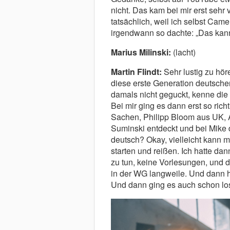
nicht. Das kam bei mir erst sehr 
tatsächlich, weil ich selbst Cam
irgendwann so dachte: „Das kann
Marius Milinski:
(lacht)
Martin Flindt:
Sehr lustig zu höre
diese erste Generation deutsche
damals nicht geguckt, kenne die 
Bei mir ging es dann erst so rich
Sachen, Philipp Bloom aus UK,
Suminski entdeckt und bei Mike 
deutsch? Okay, vielleicht kann 
starten und reißen. Ich hatte dan
zu tun, keine Vorlesungen, und da
in der WG langweile. Und dann 
Und dann ging es auch schon los