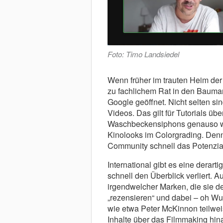
Foto: Timo Landsiedel
Wenn früher im trauten Heim der 
zu fachlichem Rat in den Bauma
Google geöffnet. Nicht selten si
Videos. Das gilt für Tutorials ü
Waschbeckensiphons genauso wie
Kinolooks im Colorgrading. Denn
Community schnell das Potenzial
International gibt es eine derar
schnell den Überblick verliert. 
irgendwelcher Marken, die sie 
„rezensieren“ und dabei – oh Wu
wie etwa Peter McKinnon teilwei
Inhalte über das Filmmaking hi