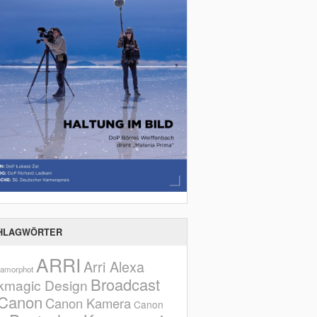
HLAGWÖRTER
ARRI
Arri Alexa
amorphot
Broadcast
kmagic Design
Canon
Canon Kamera
Canon