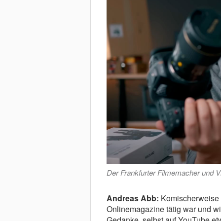
Der Frankfurter Filmemacher und V
Andreas Abb:
Komischerweise –
Onlinemagazine tätig war und wi
Gedanke, selbst auf YouTube et