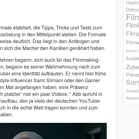
Objekt
Dokum
Fil
Film
ate etabliert, die Tipps, Tricks und Tests zum
Film
srüstung in den Mittelpunkt stellen. Die Formate
lweise deutlich. Das liegt in den­ Anfängen und
Filmw
n sich die Macher den Kanälen genähert haben.
Drohne
Ausbi
ahren begann, sich auch für das Filmmaking-
Zube
ren, begann es seiner Wahrnehmung nach zum
ber eine Identität aufbauten. Er nennt hier frühe
Pana
tyle-Influencer Sami Slimani oder den Gamer
Son
ten Mal angefangen haben, eine Präsenz
Tontec
h platzier‘ mal ein paar Videos.‘“ Abb spricht in
Worksh
fbau, den ja viele der deutschen YouTuber
uch in die echte Welt tragen konnten und zum
haben.