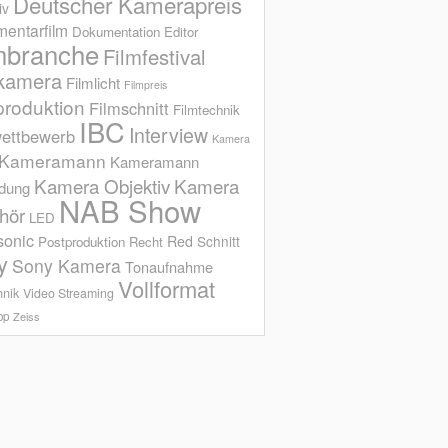
Deutscher Kamerapreis
iv
entarfilm
Dokumentation
Editor
mbranche
Filmfestival
kamera
Filmlicht
Filmpreis
produktion
Filmschnitt
Filmtechnik
IBC
Interview
ettbewerb
Kamera
Kameramann
Kameramann
Kamera Objektiv
Kamera
ldung
NAB Show
hör
LED
sonic
Red
Schnitt
Postproduktion
Recht
y
Sony Kamera
Tonaufnahme
Vollformat
hnik
Video Streaming
op
Zeiss