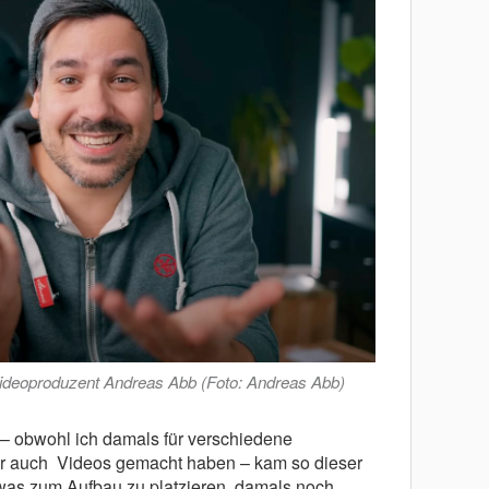
ideoproduzent Andreas Abb (Foto: Andreas Abb)
 obwohl ich damals für verschiedene
r auch ­ Videos gemacht haben – kam so dieser
was zum Aufbau zu platzieren, damals noch