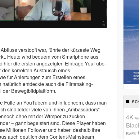
Abfluss verstopft war, führte der kürzeste Weg
rkt. Heute wird bequem vom Smartphone aus
nd hier die ersten angezeigten Einträge YouTube-
ber den korrekten Austausch eines
 für Anleitungen zum Erstellen eines
 natürlich entdeckte auch die Filmmaking-
 der Bewegtbildplattform.
tige Fülle an YouTubern und Influencern, dass man
SC
Auch sind leider viele von ihnen „Ambassadors“
dennoch ohne mit der Wimper zu zucken
4K
An
nder – ganz begeistert sind. Diese Player haben
Blac
se Millionen Follower und haben deshalb ihre
BVFK
naus auch deutlich dem Content-Mainstream