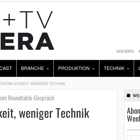
MEIN KONTO
CAST
BRANCHE
PRODUKTION
TECHNIK
RSÖNLICHKEIT, WENIGER TECHNIK
WE
eim Roundtable-Gespräch
eit, weniger Technik
Abon
Week